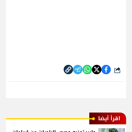
شارك
اقرأ أيضا