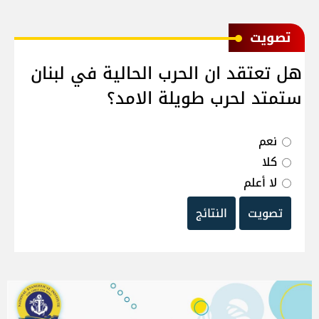
ﺗﺼﻮﻳﺖ
هل تعتقد ان الحرب الحالية في لبنان
ستمتد لحرب طويلة الامد؟
نعم
كلا
لا أعلم
تصويت
النتائج