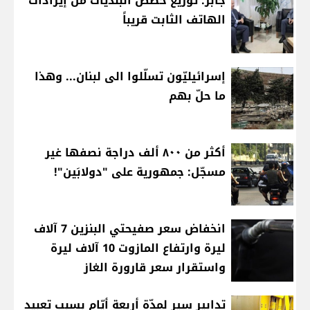
جابر: توزيع حصص البلديات من إيرادات
الهاتف الثابت قريباً
إسرائيليّون تسلّلوا الى لبنان... وهذا
ما حلّ بهم
أكثر من ٨٠٠ ألف دراجة نصفها غير
مسجّل: جمهورية على "دولابَين"!
انخفاض سعر صفيحتي البنزين 7 آلاف
ليرة وارتفاع المازوت 10 آلاف ليرة
واستقرار سعر قارورة الغاز
تدابير سير لمدّة أربعة أيّام بسبب تعبيد