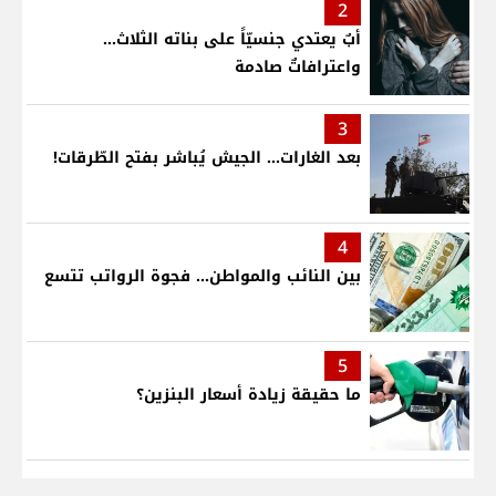
2
أبٌ يعتدي جنسيّاً على بناته الثلاث…
واعترافاتٌ صادمة
3
بعد الغارات... الجيش يُباشر بفتح الطّرقات!
4
بين النائب والمواطن... فجوة الرواتب تتسع
5
ما حقيقة زيادة أسعار البنزين؟