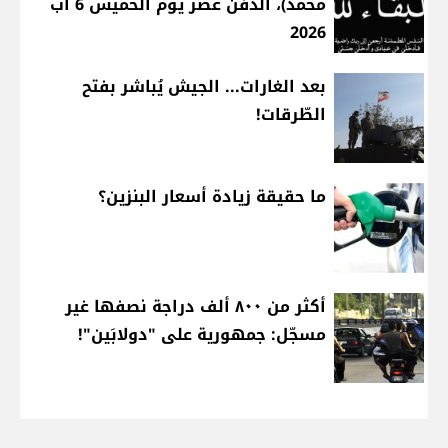
محمد)، الدفن عصر يوم الخميس 6 آب
2026
بعد الغارات... الجيش يُباشر بفتح
الطّرقات!
ما حقيقة زيادة أسعار البنزين؟
أكثر من ٨٠٠ ألف دراجة نصفها غير
مسجّل: جمهورية على "دولابَين"!