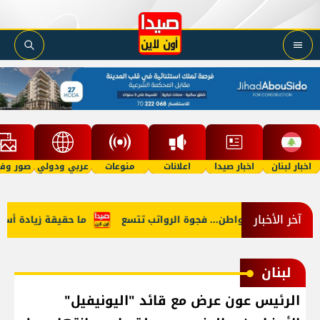
اخبار لبنان
اخبار صيدا
اعلانات
منوعات
عربي ودولي
صور وفي
آخر الأخبار
ين النائب والمواطن... فجوة الرواتب تتسع
ما حقيقة زيادة أسعار ا
لبنان
الرئيس عون عرض مع قائد "اليونيفيل"