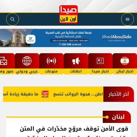
اخبار لبنان
اخبار صيدا
اعلانات
منوعات
عربي ودولي
صور وفي
آخر الأخبار
ن النائب والمواطن... فجوة الرواتب تتسع
ما حقيقة زيادة أسعار ال
لبنان
قوى الأمن توقف مروّج مخدّرات في المتن