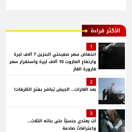
الأكثر قراءة
1
انخفاض سعر صفيحتي البنزين 7 آلاف ليرة
وارتفاع المازوت 10 آلاف ليرة واستقرار سعر
قارورة الغاز
2
بعد الغارات... الجيش يُباشر بفتح الطّرقات!
3
أبٌ يعتدي جنسيّاً على بناته الثلاث…
واعترافاتٌ صادمة