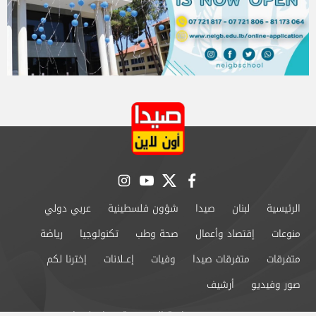
instagram
youtube
twitter
facebook
الرئيسية
لبنان
صيدا
شؤون فلسطينية
عربي دولي
منوعات
إقتصاد وأعمال
صحة وطب
تكنولوجيا
رياضة
متفرقات
متفرقات صيدا
وفيات
إعــلانات
إخترنا لكم
صور وفيديو
أرشيف
من نحن
سياسة الخصوصية
اتصل بنا