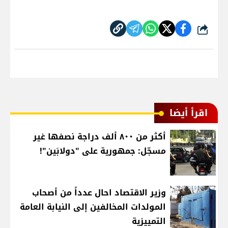
شارك
اقرأ أيضا
أكثر من ٨٠٠ ألف دراجة نصفها غير
مسجّل: جمهورية على "دولابَين"!
وزير الاقتصاد احال عدداً من أصحاب
المولدات المخالفين إلى النيابة العامة
التمييزية