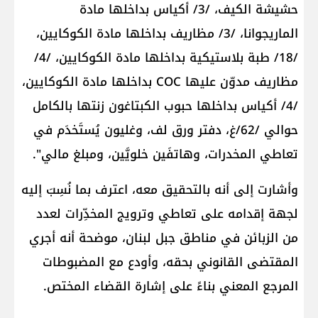
حشيشة الكيف، /3/ أكياس بداخلها مادة
الماريجوانا، /3/ مظاريف بداخلها مادة الكوكايين،
/18/ طبة بلاستيكية بداخلها مادة الكوكايين، /4/
مظاريف مدوّن عليها COC بداخلها مادة الكوكايين،
/4/ أكياس بداخلها حبوب الكبتاغون زنتها بالكامل
حوالي /62/غ، دفتر ورق لف، وغليون يُستَخدَم في
تعاطي المخدرات، وهاتفَين خلويَّين، ومبلغ مالي".
وأشارت إلى أنه بالتحقيق معه، اعترف بما نُسِبَ إليه
لجهة إقدامه على تعاطي وترويج المخدِّرات لعدد
من الزبائن في مناطق جبل لبنان، موضحة أنه أجري
المقتضى القانوني بحقه، وأودع مع المضبوطات
المرجع المعني بناءً على إشارة القضاء المختص.