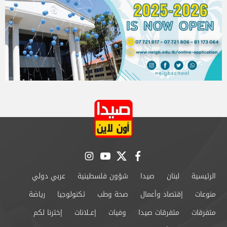
instagram
youtube
twitter
facebook
الرئيسية
لبنان
صيدا
شؤون فلسطينية
عربي دولي
منوعات
إقتصاد وأعمال
صحة وطب
تكنولوجيا
رياضة
متفرقات
متفرقات صيدا
وفيات
إعــلانات
إخترنا لكم