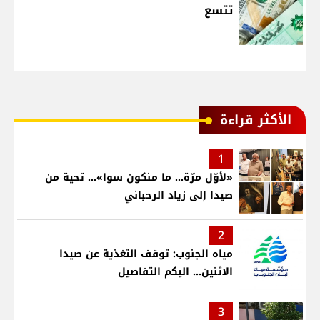
تتسع
الأكثر قراءة
1
«لأوّل مرّة… ما منكون سوا»… تحية من
صيدا إلى زياد الرحباني
2
مياه الجنوب: توقف التغذية عن صيدا
الاثنين... اليكم التفاصيل
3