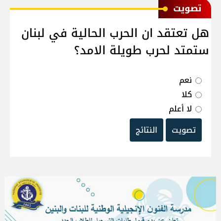
ﺗﺼﻮﻳﺖ
هل تعتقد ان الحرب الحالية في لبنان
ستمتد لحرب طويلة الامد؟
نعم
كلا
لا أعلم
تصويت
النتائج