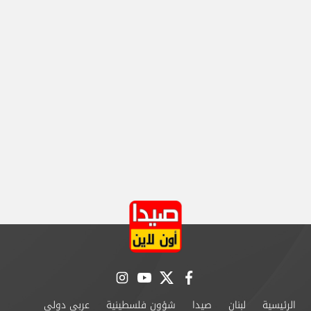
instagram
youtube
twitter
facebook
الرئيسية
لبنان
صيدا
شؤون فلسطينية
عربي دولي