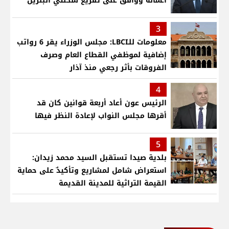
أعماله ووافق على تفريغ شحنتي البنزين
3
معلومات للـLBCI: مجلس الوزراء يقر 6 رواتب
إضافية لموظفي القطاع العام وصرف
الفروقات بأثر رجعي منذ آذار
4
الرئيس عون أعاد أربعة قوانين كان قد
أقرها مجلس النواب لإعادة النظر فيها
5
بلدية صيدا تستقبل السيد محمد زيدان:
استعراض شامل لمشاريع وتأكيدٌ على حماية
القيمة التراثية للمدينة القديمة