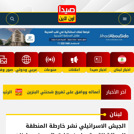
اخبار لبنان
اخبار صيدا
اعلانات
منوعات
عربي ودولي
صور وفي
آخر الأخبار
م بنود جدول أعماله ووافق على تفريغ شحنتي البنزين
الرئيس عو
لبنان
الجيش الاسرائيلي نشر خارطة المنطقة