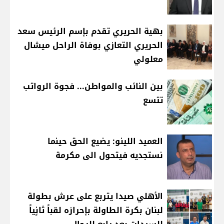
بهية الحريري تقدم بإسم الرئيس سعد
الحريري التعازي بوفاة الراحل ميشال
معلولي
بين النائب والمواطن... فجوة الرواتب
تتسع
العميد اللينو: يضيع الحق حينما
نستجديه فيتحول الى مكرمة
الأهلي صيدا يتربع على عرش بطولة
لبنان بكرة الطاولة بإحرازه لقباً ثانٍياً