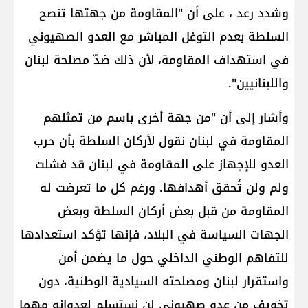
وشدد رعد ، على أن "​المقاومة​ من جهتها تنصح
السلطة بعدم التوغل المباشر مع العدو الصهيوني
في استهداف المقاومة، لأن ذلك ضدّ مصلحة لبنان
واللبنانيين".
وأشار إلى أن "من جهة أخرى باسم من تمثلهم
المقاومة في لبنان نقول لأركان السلطة بأن حرب
العدو للإجهاز على المقاومة في لبنان قد فشلت
ولم ولن تُحقق أهدافها. ورغم كل ما تعرضت له
المقاومة من قبل بعض أركان السلطة وبعض
الجهات ال​سياسة​ في البلاد، فإنها تؤكد استعدادها
للتفاهم الوطني الداخلي حول ما يضمن أمن
واستقرار لبنان ومصلحته السيادية الوطنية، دون
تخويف من عدو صهيوني لن نستسلم لعدوانه مهما