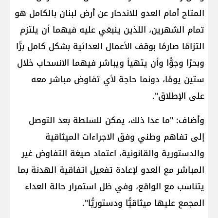
المتاح أمام العدو للاندحار عن أرض لبنان بالكامل هو
تمام الشهرين، اللذين ينبغي عليه فيهما أن يلتزم
التزامًا صارمًا بوقف الأعمال العدائية بشكل كامل برًّا
وبحرًا وجوًّا وأن يتهيأ ويباشر فيهما الانسحاب خلال
ستين يومًا، دونما حاجة لأي تفاوض مباشر معه
على الإطلاق".
وأضاف: "ما عدا ذلك، يمكن للسلطة بعد التوصل
إلى تفاهم وطني وفق الاجراءات الميثاقية
والدستورية والقانونية، اعتماد صيغة التفاوض غير
المباشر مع العدو لإعادة تفعيل اتفاقية الهدنة بما
يتناسب مع الواقع، وفي ظل استمرار حالة العداء
المجمع عليها ميثاقيًّا ودستوريًّا".