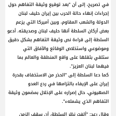
في تصريح، إلى أن "بعد توقيع وثيقة التفاهم حول
إجراءات إنهاء حالة الحرب بين ​إيران​ حليف ​لبنان​
الدولة والشعب المقاوم، وبين ​أميركا​ التي يزعم
بعض أركان السلطة أنها حليف لبنان وصديقته. أدعو
السلطة إلى قراءة نص وثيقة التفاهم بشكل دقيق
وموضوعي واستخلاص الوقائع والآفاق التي
ستلقي بثقلها على واقع المنطقة والعالم بما
فيهما لبنان العزيز".
كما دعا السلطة إلى "الحذر من الاستخفاف بقدرة
إيران على الإيفاء بالتزامها في ردع ​العدو
الصهيوني​، حال إصراره على الإخلال بمضمون وثيقة
التفاهم الذي يشملهء".
وقال رعد: "ألفت نظر السلطة، أن سقف الزمن