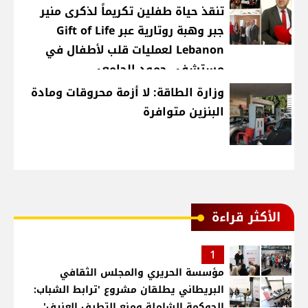
تنقذ حياة طفلين تكريماً لذكرى منير
جبر وهبة روتارية عبر Gift of Life
Lebanon لعمليات قلب لأطفال في
مستشفى حمود الجامعي
وزارة الطاقة: لا أزمة محروقات ومادة
البنزين متوافرة
الأكثر قراءة
1
مؤسسة الحريري والمجلس الثقافي
البريطاني يطلقان مشروع 'ترابط الشباب:
الحوكمة الشاملة ومنع التطرف العنيف'