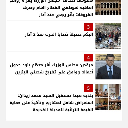
معلومات للـLBCI: مجلس الوزراء يقر 6 رواتب
إضافية لموظفي القطاع العام وصرف
الفروقات بأثر رجعي منذ آذار
3
إليكم حصيلة ضحايا الحرب منذ 2 آذار
4
مرقص: مجلس الوزراء أقر معظم بنود جدول
أعماله ووافق على تفريغ شحنتي البنزين
5
بلدية صيدا تستقبل السيد محمد زيدان:
استعراض شامل لمشاريع وتأكيدٌ على حماية
القيمة التراثية للمدينة القديمة