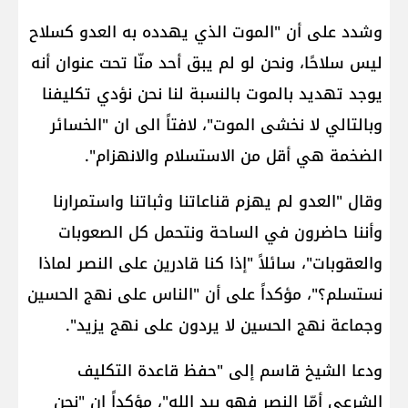
وشدد على أن "الموت الذي يهدده به العدو كسلاح
ليس سلاحًا، ونحن لو لم يبق أحد منّا تحت عنوان أنه
يوجد تهديد بالموت بالنسبة لنا نحن نؤدي تكليفنا
وبالتالي لا نخشى الموت"، لافتاً الى ان "الخسائر
الضخمة هي أقل من الاستسلام والانهزام".
وقال "العدو لم يهزم قناعاتنا وثباتنا واستمرارنا
وأننا حاضرون في الساحة ونتحمل كل الصعوبات
والعقوبات"، سائلاً "إذا كنا قادرين على النصر لماذا
نستسلم؟"، مؤكداً على أن "الناس على نهج الحسين
وجماعة نهج الحسين لا يردون على نهج يزيد".
ودعا الشيخ قاسم إلى "حفظ قاعدة التكليف
الشرعي أمّا النصر فهو بيد الله"، مؤكداً ان "نحن