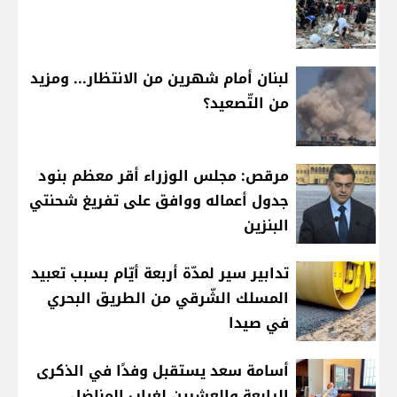
لبنان أمام شهرين من الانتظار... ومزيد
من التّصعيد؟
مرقص: مجلس الوزراء أقر معظم بنود
جدول أعماله ووافق على تفريغ شحنتي
البنزين
تدابير سير لمدّة أربعة أيّام بسبب تعبيد
المسلك الشّرقي من الطريق البحري
في صيدا
أسامة سعد يستقبل وفدًا في الذكرى
الرابعة والعشرين لغياب المناضل