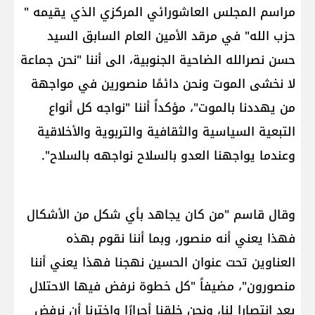
مراسم المجلس العاشورائي المركزي الذي يقيمه "​
حزب الله​" في مرقد الأمين العام السابق السيد
حسن نصرالله الضاحية الجنوبية، الى أننا "نحن جماعة
لا نخشى الموت ونحن دائمًا منصورين في مواجهة
من يهددنا بالموت"، مؤكداً أننا "نواجه كل أنواع
التبعية السياسية والثقافية والتربوية والأخلاقية
وعندما يواجهنا العدو بالسلاح نواجهه بالسلاح".
وقال قاسم "من كان يجاهد بأي شكل من الأشكال
فهذا يعني أنه منصور، وبما أننا نقوم بهذه
العناوين تحت عنوان الحسين نهجنا فهذا يعني أننا
منصورون"، مضيفاً "كل خطوة نرفض فيها الاحتلال
يعد انتصارا لنا، ونحن خلقنا أحرارًا واخترنا أن نرفض