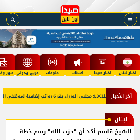
اخبار لبنان
اخبار صيدا
اعلانات
منوعات
عربي ودولي
صور وفي
آخر الأخبار
معلومات للـLBCI: مجلس الوزراء يقر 6 رواتب إضافية لموظفي القطاع العام وصرف الفروقات بأثر رجعي منذ آذار
لبنان
الشيخ قاسم أكد أن "حزب الله" رسم خطة