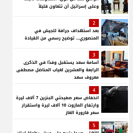
وعلى إسرائيل أن تتعاون قليلاً
2
بعد استهداف جرافة للجيش في
المنصوري... توضيح رسمي من القيادة
3
أسامة سعد يستقبل وفدًا في الذكرى
الرابعة والعشرين لغياب المناضل مصطفى
معروف سعد
4
انخفاض سعر صفيحتي البنزين 7 آلاف ليرة
وارتفاع المازوت 10 آلاف ليرة واستقرار
سعر قارورة الغاز
5