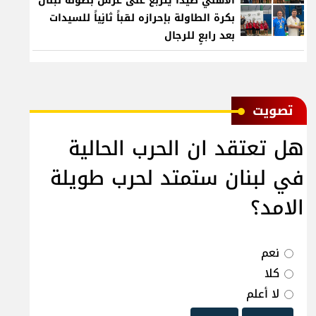
الأهلي صيدا يتربع على عرش بطولة لبنان
بكرة الطاولة بإحرازه لقباً ثانٍياً للسيدات
بعد رابعٍ للرجال
ﺗﺼﻮﻳﺖ
هل تعتقد ان الحرب الحالية
في لبنان ستمتد لحرب طويلة
الامد؟
نعم
كلا
لا أعلم