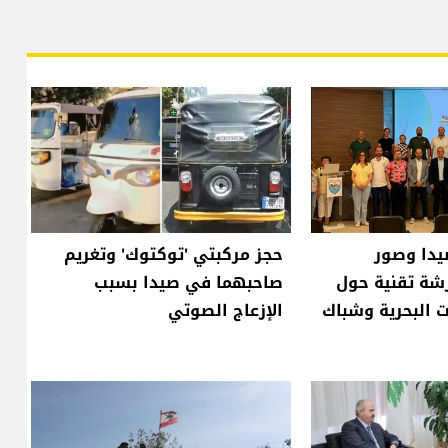
يدا وصور
حجز مركبتي 'توكتوك' وتغريم
شة تقنية حول
صاحبهما في صيدا بسبب
ت البحرية وشباك
الإزعاج الصوتي