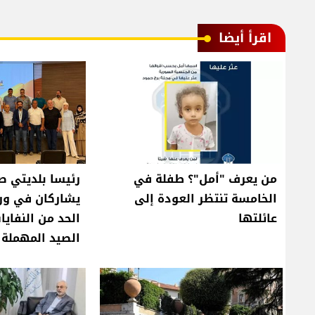
اقرأ أيضا
من يعرف "أمل"؟ طفلة في
رئيسا بلديتي ص
الخامسة تنتظر العودة إلى
يشاركان في ور
عائلتها
الحد من النفايا
الصيد المهملة