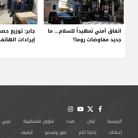
اتفاق أمني تمهيداً للسلام... ما
جابر: توزيع حص
جديد مفاوضات روما؟
إيرادات الهاتف ا
instagram
youtube
twitter
facebook
الرئيسية
لبنان
صيدا
شؤون فلسطينية
عربي 
إعــلانات
إخترنا لكم
صور وفيديو
أرشيف