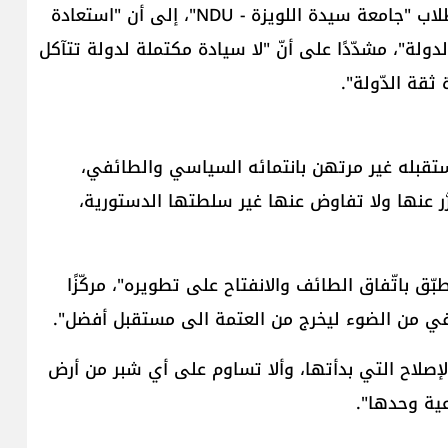
أشار رئيس الحكومة ​نواف سلام​، خلال احتفال تخرج طلاب "جامعة سيدة اللويزة - NDU"، إلى أن "استعادة
ولة"، مشدّدًا على أنّ "لا سيادة مكتملة لدولة تتآكل
ثقة الدّولة".
مستقبله غير مرتهن بانتمائه السياسي والطائفي،
رَّر عنها ولا تفاوض عنها غير سلطتها الدستورية،
بّق باتّفاق الطائف والانفتاح على تطويره"، مركّزًا
ا يكفي من الضوء ليخرج من العتمة الى مستقبل أفضل".
لإصلاح التي بدأتها، وألا تساوم على أي شبر من أرض
ية وحدها".