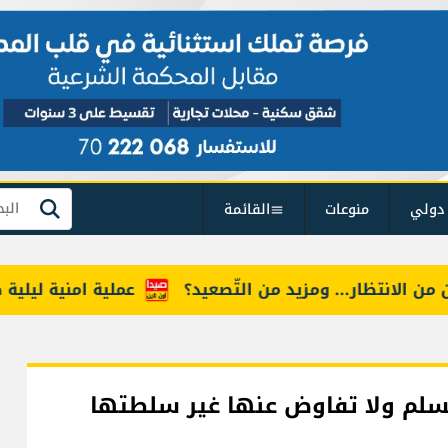
دولي
منوعات
القائمة
بحث
لانتظار... ومزيد من التّصعيد؟
عملية امنية ليلية ضد ت
السلم ولا تفاوض عنها غير سلطتها