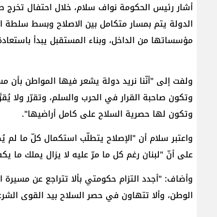
الدولة يتم بمسار متكامل بين الاصلاح وبسط سلطة الد
مؤسساتها من الداخل، وبناء المستقبل يبدأ باستعادة 
ولفت إلى "أنّنا نريد دولة يشعر فيها المواطن بأن 
وتكون صاحبة القرار في الحرب والسلم، وتقرّر ولا يُق
وتكون لها حصرية السلاح على كامل أراضيها".
واعتبر سلام أن "الإصلاح يتطلّب استكمال كلّ ما لم يُط
على أنّ "​لبنان​ رغم كل ما مرّ عليه لا يزال يملك م
وأضاف: "أجدد التزام حكومتي بألا تتراجع عن مسيرة ا
الوطن، وألا تتهاون في حصر السلاح بيد القوى الشرع