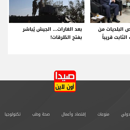
ص البلديات من
بعد الغارات... الجيش يُباشر
لثابت قريباً
بفتح الطّرقات!
دولي
منوعات
إقتصاد وأعمال
صحة وطب
تكنولوجيا