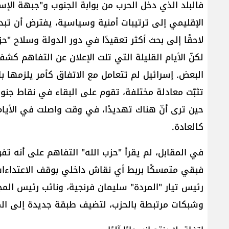
فالبلد الذي دخل الحرب من بوابة الجنوب و"​جبهة الإس
الإقليمي إلى ترتيبات أمنية وسياسية، يفترض أن تبدأ 
لاحقًا إلى بحث أكثر تعقيدًا في دور الدولة وسلاح "​حزب
لكنّ الأيام القليلة التي تلت الإعلان عن التفاهم كش
البعض. إسرائيل لم تتعامل مع الاتفاق كأمر يلزمها با
تثبّت معادلة مختلفة، تقوم على البقاء في نقاط جنوب
حين ترى أنّ هناك تهديدًا، في وقت واصلت في الأيام
كالعادة.
في المقابل، لم يقرأ "حزب الله" التفاهم على أنه ت
فبقي متمسكًا بربط أي نقاش داخلي بوقف الاعتداءات و
رئيس تيار "المردة" ​سليمان فرنجية​، ونائب رئيس ا
وشبكات مرتبطة بالحزب، لتضيف طبقة جديدة إلى ال