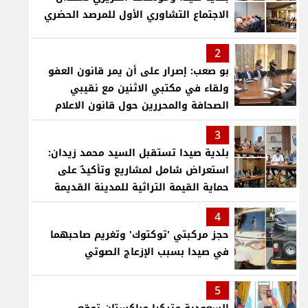
الاجتماع التشاوري الأول للمرصد الحضري
2
بو صعب: إصرار على أن يمر قانون العفو
ولقاء في مكتبي الاثنين مع نقيبي
الصحافة والمحررين حول قانون الاعلام
3
بلدية صيدا تستقبل السيد محمد زيدان:
استعراض شامل لمشاريع وتأكيدٌ على
حماية القيمة التراثية للمدينة القديمة
4
حجز مركبتي 'توكتوك' وتغريم صاحبهما
في صيدا بسبب الإزعاج الصوتي
5