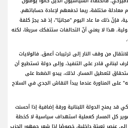
أميركي. فالحلفاء السياسيون الذين كانوا يؤمّنون
 معادلة مختلفة، ربما تدفعهم لإعادة حساباتهم.
فإنّ ذلك ما عاد اليوم "مجانيًا"، إذ قد يجرّ كلفة
لية. هذا لا يعني أنّ التحالفات ستتفكك سريعًا، لكنه
انتقال من وقف النار إلى ترتيبات أعمق. فالولايات
رف لبناني قادر على التنفيذ، وإلى دولة تستطيع أن
حقاق لتعطيل المسار. لذلك، يبدو الضغط على
ه" على المناورة عندما يبدأ النقاش الجدي في السلاح
ي قد يمنح ​الدولة اللبنانية​ ورقة إضافية إذا أحسنت
تصوير كل المسار كعملية استهداف سياسية لا كخطة
إلى عنصر تعبئة داخلية، خصوصًا إذا شعر جمهور الحزب