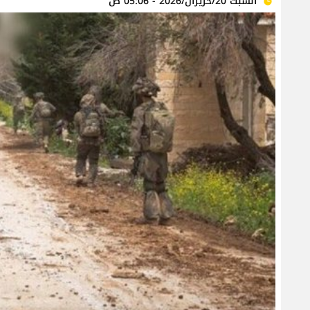
السبت 20/حزيران/2026 - 05:06 ص