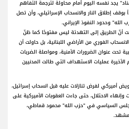
ناد​" يجد نفسه اليوم أمام محاولة لترجمة التفاهم
بوقف إطلاق النار و​الانسحاب الإسرائيلي​، وأن تصل
 الله​" وحدود النفوذ الإيراني.
فت أنّ الطريق إلى التهدئة ليس مفتوحًا كما ظنّ
لانسحاب الفوري من الأراضي اللبنانية، بل حاولت أن
ية تحت عنوان الضرورات الأمنية، ومواصلة الضربات
 الأخيرة عمليات الاستهداف التي طالت المدنيين
فويض أميركي لفرض تنازلات عليه قبل انسحاب إسرائيل،
إنهاء الاحتلال، حتى جاءت ​العقوبات الأميركية​ على
لمجلس السياسي في "حزب الله" ​محمود قماطي​،
مشهد.