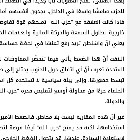
بهذا المعنى، تفتح العقوبات بابًا جديدًا في الضغط ال
للحزب هامشًا واسعًا في الداخل، يجدون أنفسهم أمام
فإذا كانت العلاقة مع "حزب الله" تمنحهم قوة تفاوضية، 
خارجية تطاول السمعة والحركة المالية والعلاقات الدو
يعني أنّ واشنطن تريد رفع ثمنها في لحظة حساسة.
اللافت أنّ هذا الضغط يأتي فيما تتحضّر المفاوضات لل
المتحدة تعرف أنّ أي اتفاق حول الجنوب يحتاج إلى ط
تبسط حضورها، وإلى بيئة سياسية لا تستخدم كل است
الحلفاء جزءًا من محاولة أوسع لتقليص قدرة "حزب الل
والدولة.
غير أنّ هذه المقاربة ليست بلا مخاطر. فالضغط الأميرك
استخدامها، لكنه قد يمنح "حزب الله" أيضًا فرصة ل
لاستعادة السيادة. عندها، قد يتحول الضغط الخارجي 