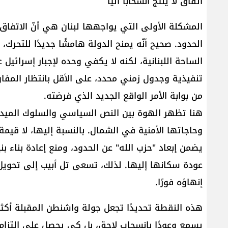
اتفاق لا ينتج انسحابًا آليًا
المشكلة الأولى التي يواجهها لبنان هي أنّ الاتفاق ا
الحدود. صحيح أنّه يمنح الدولة هامشًا جديدًا للت
الساحة اللبنانية، لكنه لا يكفي وحده لإجبار إسرائي
تنفيذية وجدول زمني محدد، على الأقل بانتظار المفاوض
من بوابة الأمر الواقع الجديد الذي فرضته.
هنا تظهر الهوة بين النص السياسي والسلوك الميدان
وحاجاتها الأمنية في الشمال. بالنسبة إليها، لا قيم
يضمن إبعاد "حزب الله" عن الحدود، ومنع إعادة بناء 
عودة سكانها إليها. لذلك، تسعى تل أبيب إلى تحويل
إنهاؤه فورًا.
هذه النقطة تحديدًا تجعل جولة واشنطن المقبلة أك
يسمع وعودًا بانسحاب لاحق، بل كي يحصل على التزام و