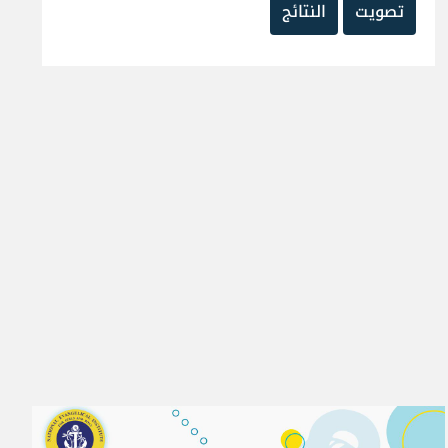
تصويت
النتائج