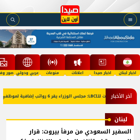
اخبار لبنان
اخبار صيدا
اعلانات
منوعات
عربي ودولي
صور وفي
آخر الأخبار
معلومات للـLBCI: مجلس الوزراء يقر 6 رواتب إضافية لموظفي القطاع العام وصرف الفروقات بأثر رجعي منذ آذار
لبنان
السفير السعودي من مرفأ بيروت: قرار