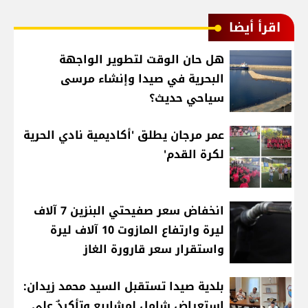
اقرأ أيضا
هل حان الوقت لتطوير الواجهة
البحرية في صيدا وإنشاء مرسى
سياحي حديث؟
عمر مرجان يطلق 'أكاديمية نادي الحرية
لكرة القدم'
انخفاض سعر صفيحتي البنزين 7 آلاف
ليرة وارتفاع المازوت 10 آلاف ليرة
واستقرار سعر قارورة الغاز
بلدية صيدا تستقبل السيد محمد زيدان:
استعراض شامل لمشاريع وتأكيدٌ على