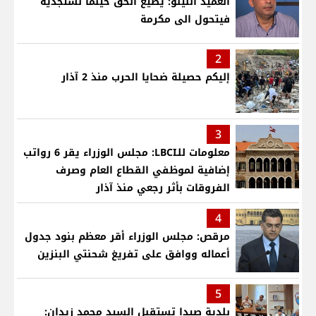
العميد اللينو: يضيع الحق حينما نستجديه
فيتحول الى مكرمة
2
إليكم حصيلة ضحايا الحرب منذ 2 آذار
3
معلومات للـLBCI: مجلس الوزراء يقر 6 رواتب
إضافية لموظفي القطاع العام وصرف
الفروقات بأثر رجعي منذ آذار
4
مرقص: مجلس الوزراء أقر معظم بنود جدول
أعماله ووافق على تفريغ شحنتي البنزين
5
بلدية صيدا تستقبل السيد محمد زيدان: