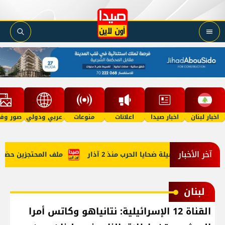
اخبار لبنان
اخبار صيدا
اعلانات
منوعات
عربي ودولي
صور وفي
آخر الأخبار
إليكم حصيلة ضحايا الحرب منذ 2 آذار
ملف المحتجزين حضر في م
لبنان
القناة 12 الإسرائيلية: نتانياهو وكاتس أمرا