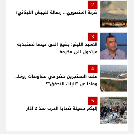
2
ضربة المنصوري... رسالة للجيش اللبناني؟
3
العميد اللينو: يضيع الحق حينما نستجديه
فيتحول الى مكرمة
4
ملف المحتجزين حضر في مفاوضات روما...
وماذا عن "آليات التحقق"؟
5
إليكم حصيلة ضحايا الحرب منذ 2 آذار