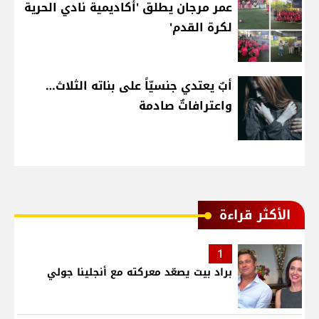
عمر مرجان يطلق 'أكاديمية نادي الحرية
لكرة القدم'
أبٌ يعتدي جنسيّاً على بناته الثلاث…
واعترافاتٌ صادمة
الأكثر قراءة
1
براد بيت يصعّد معركته مع أنجلينا جولي