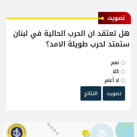
ﺗﺼﻮﻳﺖ
هل تعتقد ان الحرب الحالية في لبنان
ستمتد لحرب طويلة الامد؟
نعم
كلا
لا أعلم
تصويت
النتائج