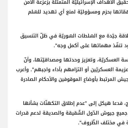
حقيق الأهداف الإسرائيليّة المتمثّلة بزعزعة الأمن
مّاتها بحزم ومسؤوليّة لمنع أي تهديد للسّلم
لعلاقة جيّدة مع السّلطات السّوريّة في ظلّ التنسيق
دود تنفّذ مهماتها على أكمل وجه".
ّسة العسكريّة، وتعزيز وحدتها ومصداقيّتها، وأنّ
عزيمة العسكريّين أو التزامهم بأداء واجبهم". وأعرب
ش المرتبط بأوضاع الموقوفين والأحكام الصادرة
رج، فدعا هيكل إلى "عدم إطلاق التكهنّات بشأنها
 جميع جيوش الدّول الشّقيقة والصديقة لدعم قدرات
ّة في مختلف الظّروف".