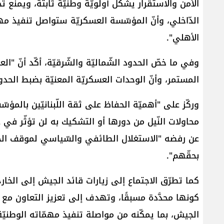
الأمن والاستقرار يشكّل أولويّةً وطنيّةً ثابتة، ويمنع ت
الدّاخلي، وأنّ المؤسّسة العسكريّة ستواصل تنفيذ مه
الأهلي".
وفي ما خصّ الحدود الشّماليّة والشّرقيّة، أكّد أنّ "ا
المستمر، وأنّ الوحدات العسكريّة المعنيّة بضبط الح
وركّز على "أهميّة الحفاظ على ثقة اللّبنانيّين بالمؤس
محاولات النّيل من دورها أو التشكيك به لن تؤثّر في 
عن رفضه "الاستغلال الطائفي والسّياسي لموقف الجي
بحقّهم".
كما تطرّق الاجتماع إلى زيارات قائد الجيش إلى الخا
كونها محدَّدة مسبقًا، وتهدف إلى تعزيز التعاون مع
الجيش، بما يمكّنه من مواصلة تنفيذ مهمّاته الوطني