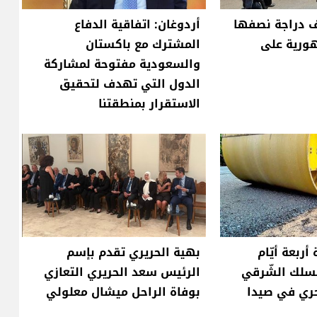
من ٨٠٠ ألف دراجة نصفها
أردوغان: اتفاقية الدفاع
هورية على
المشترك مع باكستان
والسعودية مفتوحة لمشاركة
الدول التي تهدف لتحقيق
الاستقرار بمنطقتنا
أربعة أيّام
بهية الحريري تقدم بإسم
مسلك الشّرقي
الرئيس سعد الحريري التعازي
حري في صيدا
بوفاة الراحل ميشال معلولي