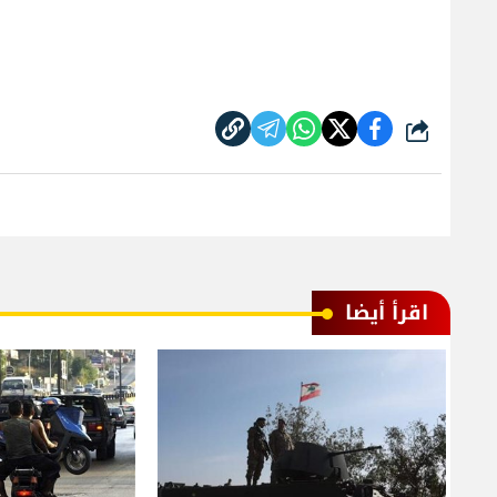
شارك
اقرأ أيضا