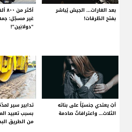
بعد الغارات... الجيش يُباشر
أكثر 
بفتح الطّرقات!
غير مسجّل: جم
"دولابَين"!
أبٌ يعتدي جنسيّاً على بناته
تدابير سير لمدّة 
الثلاث… واعترافاتٌ صادمة
بسبب تعبيد ال
من الطريق الب