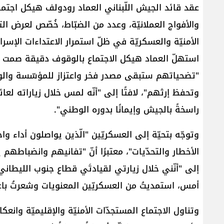
عقد قائد الجيش اللّبناني العماد ​رودولف هيكل​ اجتما
والأفواج العملانيّة، وعدد من الضبّاط، خُصّص لعرض الت
الأمنيّة والعسكريّة في ظلّ استمرار الاعتداءات الإسرائي
استهلّ العماد هيكل الاجتماع بالوقوف دقيقة صمت عن
"تضحياتهم ستبقى مصدر فخر واعتزاز للمؤسّسة والوطن"
وتحفظ إرثهم"، لافتًا إلى "أنّه لمس خلال زياراته لعائلا
راسخةً بالجيش وإيمانًا بدوره الوطني".
وتوجّه بتحيّة إلى العسكريّين "الّذين يواصلون أداء 
الأخطار والتحدّيات"، معتبرًا أنّ "تفانيهم وانضباطهم
إلى "أنّني خلال زيارتي لقيادتَي قطاع جنوب الليطان
أمس، استمديتُ من العسكريّين المعنويات وشعرتُ باع
وتناول الاجتماع المستجدّات الأمنيّة والإقليميّة وان