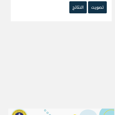
تصويت
النتائج