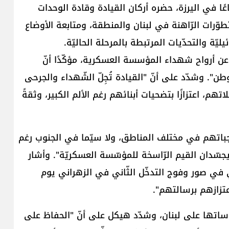
عًا في اليرزة، حضره أركان القيادة وقادة الوحدات
طوّرات الرّاهنة في ​لبنان​ والمنطقة، ومتابعة الأوضاع
ليّة والتحدّيات المرتبطة بالمرحلة الحاليّة.
 أرواح شهداء ​المؤسسة العسكرية​، مؤكّدًا أنّ
. وشدّد على أنّ "القيادة تُجِلّ الشّهداء والجرحى
تهم، اعتزازًا بتضحيات أبنائهم رغم الألم الكبير، وثقةً
واجباتهم في مختلف المناطق، ولا سيّما في الجنوب رغم
 يجسّدان القيم الرّاسخة للمؤسّسة العسكريّة". وأشار
ي في صور وفوج التدخّل الثّاني في الزهراني يوم
تزازهم برسالتهم".
عكاساتها على لبنان، وشدّد هيكل على أنّ "الحفاظ على