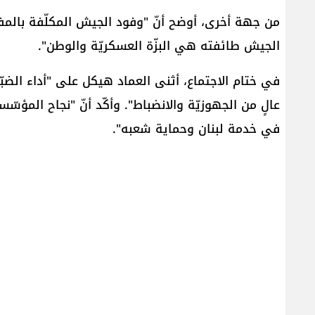
من جهة أخرى، أوضح أنّ "وفود الجيش المكلّفة بالمفا
الجيش طائفته هي البزّة العسكريّة والوطن".
في ختام الاجتماع، أثنى العماد هيكل على "أداء الضبّ
عالٍ من الجهوزيّة والانضباط". وأكّد أنّ "نجاح المؤ
في خدمة لبنان وحماية شعبه".