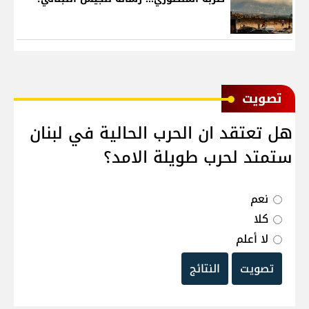
ﺗﺼﻮﻳﺖ
هل تعتقد ان الحرب الحالية في لبنان
ستمتد لحرب طويلة الامد؟
نعم
كلا
لا أعلم
تصويت
النتائج