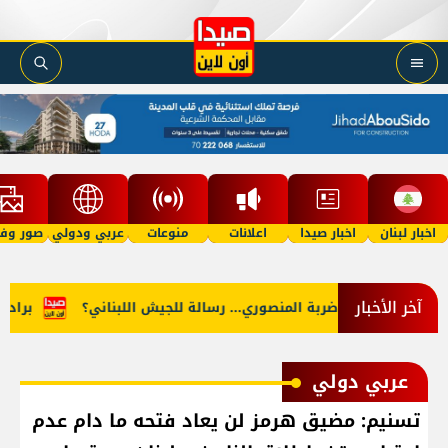
اخبار لبنان
اخبار صيدا
اعلانات
منوعات
عربي ودولي
صور وفي
آخر الأخبار
تحقق"؟
ضربة المنصوري... رسالة للجيش اللبناني؟
براد بيت 
عربي دولي
تسنيم: مضيق هرمز لن يعاد فتحه ما دام عدم