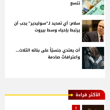
تتسع
سلام: أي تمديد لـ"سوليدير" يجب أن
يرتبط بإحياء وسط بيروت
أبٌ يعتدي جنسيّاً على بناته الثلاث…
واعترافاتٌ صادمة
الأكثر قراءة
1