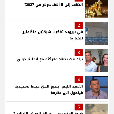
الذهب إلى 5 آلاف دولار في 2027؟
2
في بيروت: تفكيك شبكتين منظّمتين
للدعارة!
3
براد بيت يصعّد معركته مع أنجلينا جولي
4
العميد اللينو: يضيع الحق حينما نستجديه
فيتحول الى مكرمة
5
ضربة المنصوري... رسالة للجيش اللبناني؟