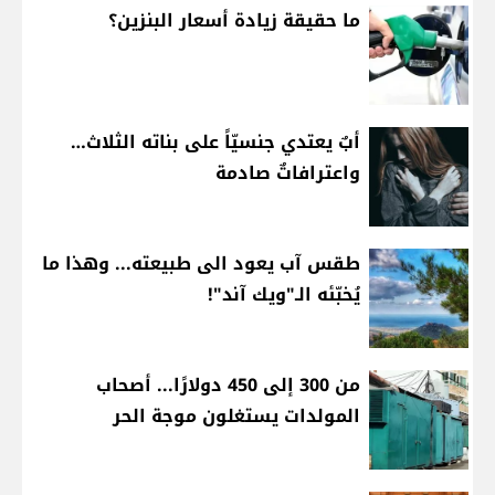
ما حقيقة زيادة أسعار البنزين؟
أبٌ يعتدي جنسيّاً على بناته الثلاث…
واعترافاتٌ صادمة
طقس آب يعود الى طبيعته... وهذا ما
يُخبّئه الـ"ويك آند"!
من 300 إلى 450 دولارًا... أصحاب
المولدات يستغلون موجة الحر