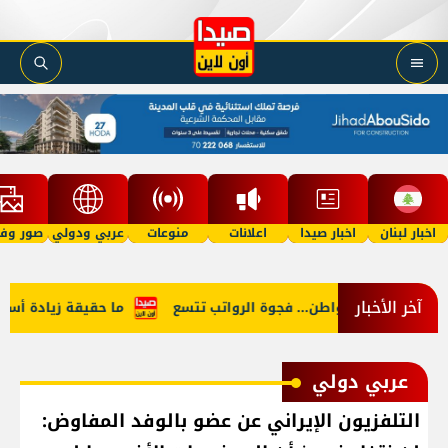
اخبار لبنان
اخبار صيدا
اعلانات
منوعات
عربي ودولي
صور وفي
آخر الأخبار
ن النائب والمواطن... فجوة الرواتب تتسع
ما حقيقة زيادة أسعار ال
عربي دولي
التلفزيون الإيراني عن عضو بالوفد المفاوض: