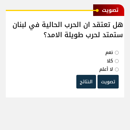
ﺗﺼﻮﻳﺖ
هل تعتقد ان الحرب الحالية في لبنان
ستمتد لحرب طويلة الامد؟
نعم
كلا
لا أعلم
تصويت
النتائج