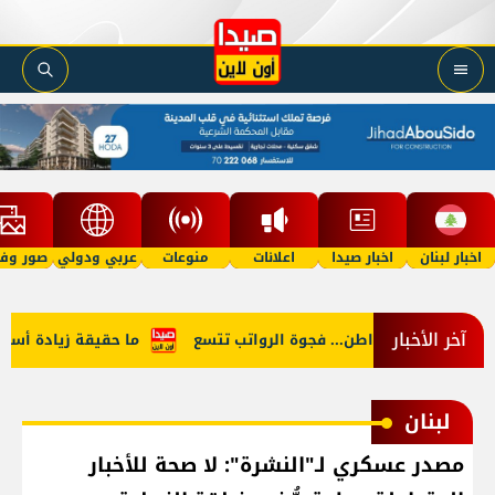
اخبار لبنان
اخبار صيدا
اعلانات
منوعات
عربي ودولي
صور وفي
آخر الأخبار
ن النائب والمواطن... فجوة الرواتب تتسع
ما حقيقة زيادة أسعار ال
لبنان
مصدر عسكري لـ"النشرة": لا صحة للأخبار