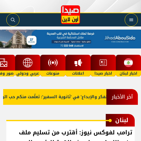
اخبار لبنان
اخبار صيدا
اعلانات
منوعات
عربي ودولي
صور وفي
آخر الأخبار
رّج 'فوج الفكر والإبداع' في 'ثانوية السفير': تعلّمت منكم حب الوطن 
لبنان
ترامب لفوكس نيوز: أقترب من تسليم ملف