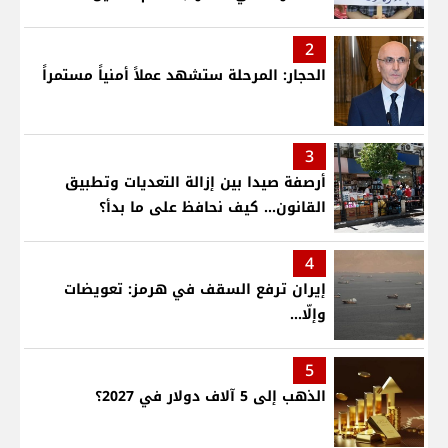
2
الحجار: المرحلة ستشهد عملاً أمنياً مستمراً
3
أرصفة صيدا بين إزالة التعديات وتطبيق
القانون... كيف نحافظ على ما بدأ؟
4
إيران ترفع السقف في هرمز: تعويضات
وإلّا...
5
الذهب إلى 5 آلاف دولار في 2027؟