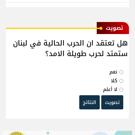
ﺗﺼﻮﻳﺖ
هل تعتقد ان الحرب الحالية في لبنان
ستمتد لحرب طويلة الامد؟
نعم
كلا
لا أعلم
تصويت
النتائج