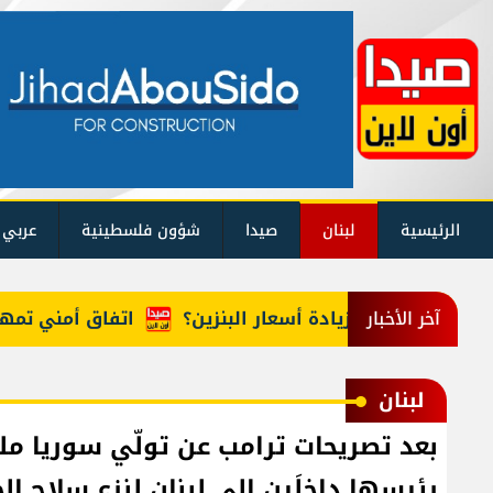
الرئيسية
لبنان
صيدا
شؤون فلسطينية
عربي 
ما حقيقة زيادة أسعار البنزين؟
اتفاق أمني تمهيداً لل
آخر الأخبار
لبنان
بعد تصريحات ترامب عن تولّي سوريا ملف
رئيسها داخلَين إلى لبنان لنزع سلاح ال