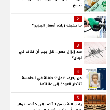
تتسع
2
ما حقيقة زيادة أسعار البنزين؟
3
بعد زلزال مصر... هل يجب أن نخاف في
لبنان؟
4
من يعرف "أمل"؟ طفلة في الخامسة
تنتظر العودة إلى عائلتها
5
راتب النائب من 3 آلاف إلى 5 آلاف دولار