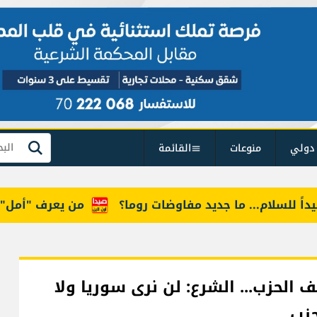
دولي
منوعات
القائمة
بحث
سلام... ما جديد مفاوضات روما؟
من يعرف "أمل"؟ طفلة 
 الحزب... الشرع: لن نرى سوريا ولا
حزب