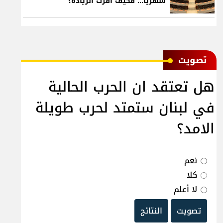
شهرياً... فكيف أقرّت الزيادة؟
ﺗﺼﻮﻳﺖ
هل تعتقد ان الحرب الحالية
في لبنان ستمتد لحرب طويلة
الامد؟
نعم
كلا
لا أعلم
تصويت
النتائج