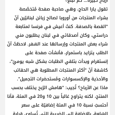
أرباحٌ كبيرة... كم تبلغ؟
تقول يارا الحاج، وهي صاحبة صفحة مُتخصّصة
بشراء المنتجات من أوروبا لصالح زبائن لبنانيّين أنّ
"القصة بالصدفة. كنتُ أعيش في فرنسا لمتابعة
دراستي، وكان أصدقائي في لبنان يطلبون مني
شراء بعض المنتجات وإرسالها عند السّفر. لاحظتُ أنّ
الطلب يتزايد باستمرار، فأنشأت صفحة على
إنستغرام وبدأت بتلقي الطلبات بشكل شبه يوميّ"،
كاشفة أنّ "أكثر المنتجات المطلوبة هي الحقائب
والأحذية والإكسسوارات ومُستحضرات التجميل".
ماذا عن الأرباح؟ تُجيب: "هامش الرّبح يختلف بحسب
المنتج، لكنه يتراوح غالباً بين 10 و20 في المئة، فأنا
أحتسبُ نسبة 10 في المئة إضافيّة على سعر
السّلعة، بالإضافة الى الضريبة التي تُساوي قرابة