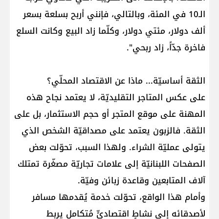
الـ10 في المئة، وبالتالي، فإنني أربح بسلعة بسعر
ألف دولار، مئتي دولار، وكلّما زاد البيع وكانت السلع
فاخرة جدّاً، زاد ربحي".
الثقة أساسيّة... ماذا عن الاقتصاد المحلّي؟
على عكس المتاجر التقليديّة، لا يعتمد نجاح هذه
المهنة على موقع المتجر أو حجم الاستثمار، بل على
الثقة. فالزبون يعتمد على مصداقيّة الشخص الذي
يتولى عمليّة الشراء. ولهذا السبب، تحوّلت بعض
الصفحات اللبنانيّة إلى علامات تجاريّة مصغّرة تمتلك
آلاف المتابعين وقاعدة زبائن وفيّة.
وأمام هذا الواقع، تحوّلت خدمة يُقدمها مسافر
لأصدقائه إلى نشاطٍ اقتصاديٍّ مُتكامل يربط