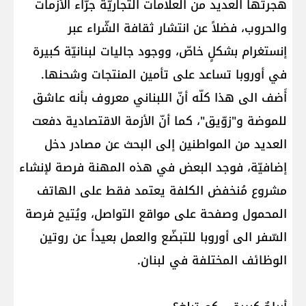
هجرتها العديد من العلامات التجاريّة جرّاء الأزمات
والحروب، فضلاً عن انتشار ثقافة الشّراء عبر
إنستغرام بشكلٍ خاصّ، ووجود جاليات لبنانيّة كبيرة
في أوروبا تساعد على تأمين المنتجات وشحنها.
أَضف الى هذا كلّه أنّ اللبناني معروف بأنه عاشق
للموضة و"زوّيق"، كما أنّ الأزمة الاقتصادية دفعت
العديد من المواطنين إلى البحث عن مصادر دخل
إضافيّة، فوجد البعض في هذه المهنة فرصة لإنشاء
مشروع مُنخفض الكلفة يعتمد فقط على الهاتف
المحمول وصفحة على مواقع التواصل، ويُتيح فرصة
السّفر الى أوروبا للتبضّع والعمل بعيداً عن روتين
الوظائف المختلفة في لبنان.