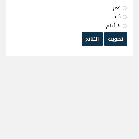
نعم
كلا
لا أعلم
تصويت
النتائج