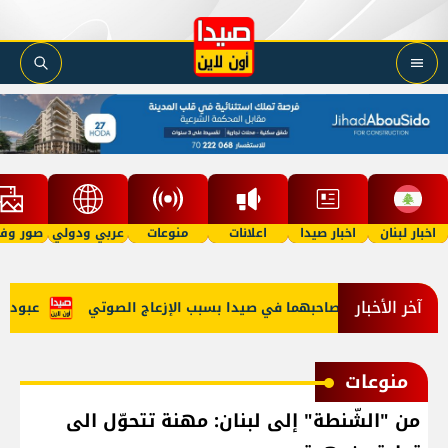
اخبار لبنان
اخبار صيدا
اعلانات
منوعات
عربي ودولي
صور وفي
آخر الأخبار
توك' وتغريم صاحبهما في صيدا بسبب الإزعاج الصوتي
عبود: إنخفاض حركة ال
منوعات
من "الشّنطة" إلى لبنان: مهنة تتحوّل الى