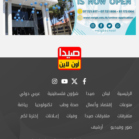
instagram
youtube
twitter
facebook
الرئيسية
لبنان
صيدا
شؤون فلسطينية
عربي دولي
منوعات
إقتصاد وأعمال
صحة وطب
تكنولوجيا
رياضة
متفرقات
متفرقات صيدا
وفيات
إعــلانات
إخترنا لكم
صور وفيديو
أرشيف