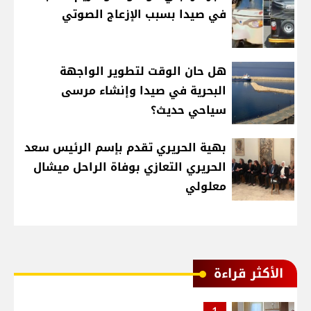
في صيدا بسبب الإزعاج الصوتي
هل حان الوقت لتطوير الواجهة
البحرية في صيدا وإنشاء مرسى
سياحي حديث؟
بهية الحريري تقدم بإسم الرئيس سعد
الحريري التعازي بوفاة الراحل ميشال
معلولي
الأكثر قراءة