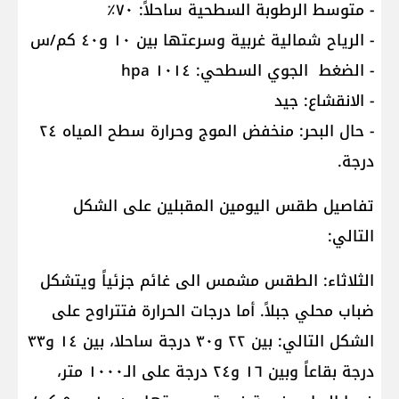
- متوسط الرطوبة السطحية ساحلاً: ٧٠٪
- الرياح شمالية غربية وسرعتها بين ١٠ و٤٠ كم/س
- الضغط الجوي السطحي: ١٠١٤ hpa
- الانقشاع: جيد
- حال البحر: منخفض الموج وحرارة سطح المياه ٢٤
درجة.
تفاصيل طقس اليومين المقبلين على الشكل
التالي:
الثلاثاء: الطقس مشمس الى غائم جزئياً ويتشكل
ضباب محلي جبلاً. أما درجات الحرارة فتتراوح على
الشكل التالي: بين ٢٢ و٣٠ درجة ساحلا، بين ١٤ و٣٣
درجة بقاعاً وبين ١٦ و٢٤ درجة على الـ١٠٠٠ متر،