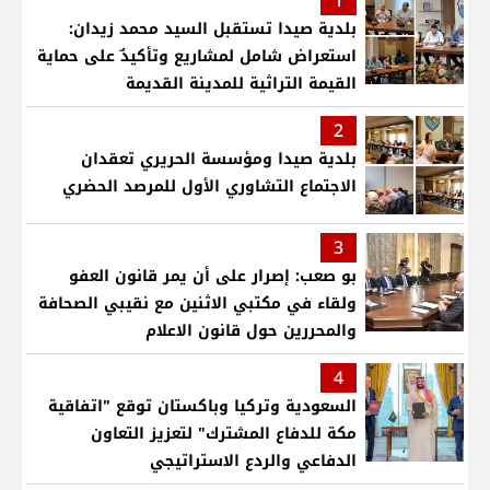
1
بلدية صيدا تستقبل السيد محمد زيدان:
استعراض شامل لمشاريع وتأكيدٌ على حماية
القيمة التراثية للمدينة القديمة
2
بلدية صيدا ومؤسسة الحريري تعقدان
الاجتماع التشاوري الأول للمرصد الحضري
3
بو صعب: إصرار على أن يمر قانون العفو
ولقاء في مكتبي الاثنين مع نقيبي الصحافة
والمحررين حول قانون الاعلام
4
السعودية وتركيا وباكستان توقع "اتفاقية
مكة للدفاع المشترك" لتعزيز التعاون
الدفاعي والردع الاستراتيجي