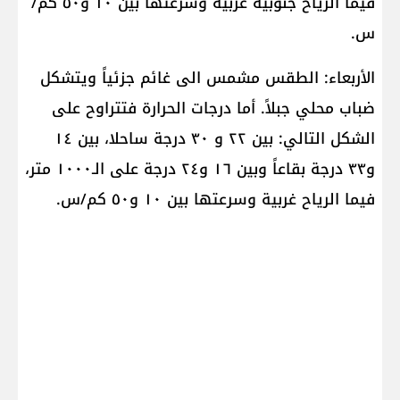
فيما الرياح جنوبية غربية وسرعتها بين ١٠ و٥٠ كم/
س.
الأربعاء: الطقس مشمس الى غائم جزئياً ويتشكل
ضباب محلي جبلاً. أما درجات الحرارة فتتراوح على
الشكل التالي: بين ٢٢ و ٣٠ درجة ساحلا، بين ١٤
و٣٣ درجة بقاعاً وبين ١٦ و٢٤ درجة على الـ١٠٠٠ متر،
فيما الرياح غربية وسرعتها بين ١٠ و٥٠ كم/س.