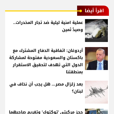
اقرأ أيضا
عملية امنية ليلية ضد تجار المخدرات..
وصيدٌ ثمين
أردوغان: اتفاقية الدفاع المشترك مع
باكستان والسعودية مفتوحة لمشاركة
الدول التي تهدف لتحقيق الاستقرار
بمنطقتنا
بعد زلزال مصر... هل يجب أن نخاف في
لبنان؟
حجز مركبتي 'توكتوك' وتغريم صاحبهما