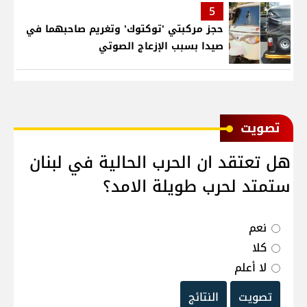
5
حجز مركبتي 'توكتوك' وتغريم صاحبهما في
صيدا بسبب الإزعاج الصوتي
ﺗﺼﻮﻳﺖ
هل تعتقد ان الحرب الحالية في لبنان
ستمتد لحرب طويلة الامد؟
نعم
كلا
لا أعلم
تصويت
النتائج