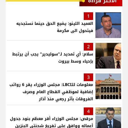
الأكثر قراءة
1
العميد اللينو: يضيع الحق حينما نستجديه
فيتحول الى مكرمة
2
سلام: أي تمديد لـ"سوليدير" يجب أن يرتبط
بإحياء وسط بيروت
3
معلومات للـLBCI: مجلس الوزراء يقر 6 رواتب
إضافية لموظفي القطاع العام وصرف
الفروقات بأثر رجعي منذ آذار
4
مرقص: مجلس الوزراء أقر معظم بنود جدول
أعماله ووافق على تفريغ شحنتي البنزين