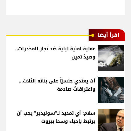
اقرأ أيضا
عملية امنية ليلية ضد تجار المخدرات..
وصيدٌ ثمين
أبٌ يعتدي جنسيّاً على بناته الثلاث…
واعترافاتٌ صادمة
سلام: أي تمديد لـ"سوليدير" يجب أن
يرتبط بإحياء وسط بيروت