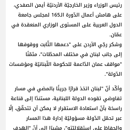
رئيس الوزراء وزير الخارجيّة الأردنيّة ​أيمن الصفدي​،
على هامش أعمال الدّورة الـ165 لمجلس جامعة
الدول العربية على المستوى الوزاري المنعقدة في
عمّان.
وشكر رجّي الأردن على "دعمها الثّابت ووقوفها
إلى جانب ​لبنان​ في مختلف المحطّات"، مثمّنًا
"مواقف عمان الدّاعمة للحكومة اللّبنانيّة ومؤسّسات
الدّولة".
وأكّد أنّ "لبنان اتخذ قرارًا جريئًا بالمضي في مسار
تفاوضي تقوده ​الدولة اللبنانية​، مستندًا إلى قناعة
راسخة بأنّ استعادة الاستقرار لا يمكن أن تتحقّق، إلّا
عبر تحمّل الدّولة مسؤوليّة إدارة هذا المسار
والحفاظ على استقلاليّته"، مشيرًا إلى أنّ "الهدف