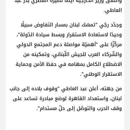
والتقى وزير الخارجيّة أيضًا نظيره المصري ​بدر عبد
العاطي​.
وجدّد رجّي "تمسّك لبنان بمسار التفاوض سبيلًا
وحيدًا لاستعادة الاستقرار وبسط سيادة الدّولة"،
مركّزًا على "أهميّة مواصلة دعم المجتمع الدولي
والشّركاء العرب للجيش اللّبناني، وتمكينه من
الاضطلاع الكامل بمهامه في حفظ الأمن وحماية
الاستقرار الوطني".
من جهته، أعلن عبد العاطي "وقوف بلاده إلى جانب
لبنان، واستعداد القاهرة لوضع مبادرة تساعد على
وقف الحرب والتوصّل إلى حلّ مستدام".