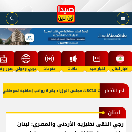
اخبار لبنان
اخبار صيدا
اعلانات
منوعات
عربي ودولي
صور وفي
آخر الأخبار
معلومات للـLBCI: مجلس الوزراء يقر 6 رواتب إضافية لموظفي القطاع العام وصرف الفروقات بأثر رجعي منذ آذار
لبنان
رجي التقى نظيرَيه الأردني والمصري: لبنان