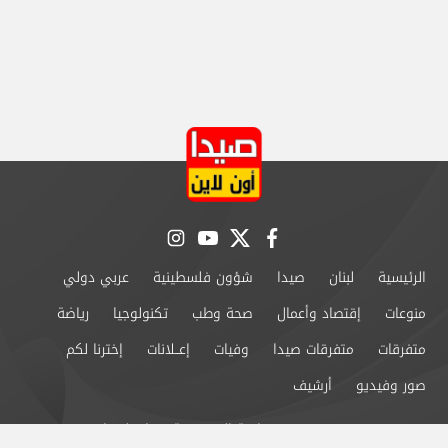
instagram
youtube
twitter
facebook
الرئيسية
لبنان
صيدا
شؤون فلسطينية
عربي دولي
منوعات
إقتصاد وأعمال
صحة وطب
تكنولوجيا
رياضة
متفرقات
متفرقات صيدا
وفيات
إعــلانات
إخترنا لكم
صور وفيديو
أرشيف
من نحن
سياسة الخصوصية
اتصل بنا