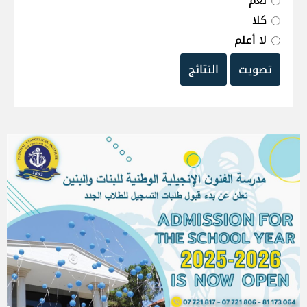
نعم
كلا
لا أعلم
تصويت
النتائج