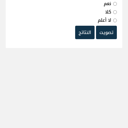
نعم
كلا
لا أعلم
تصويت
النتائج