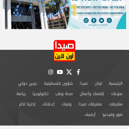
instagram
youtube
twitter
facebook
الرئيسية
لبنان
صيدا
شؤون فلسطينية
عربي دولي
منوعات
إقتصاد وأعمال
صحة وطب
تكنولوجيا
رياضة
متفرقات
متفرقات صيدا
وفيات
إعــلانات
إخترنا لكم
صور وفيديو
أرشيف
من نحن
سياسة الخصوصية
اتصل بنا