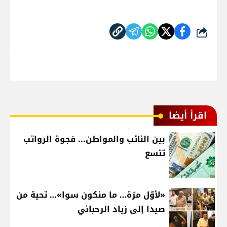
شارك
اقرأ أيضا
بين النائب والمواطن... فجوة الرواتب
تتسع
«لأوّل مرّة… ما منكون سوا»… تحية من
صيدا إلى زياد الرحباني