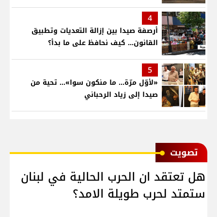
4
أرصفة صيدا بين إزالة التعديات وتطبيق
القانون... كيف نحافظ على ما بدأ؟
5
«لأوّل مرّة… ما منكون سوا»… تحية من
صيدا إلى زياد الرحباني
ﺗﺼﻮﻳﺖ
هل تعتقد ان الحرب الحالية في لبنان
ستمتد لحرب طويلة الامد؟