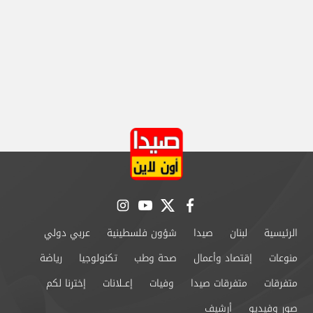
instagram
youtube
twitter
facebook
الرئيسية
لبنان
صيدا
شؤون فلسطينية
عربي دولي
منوعات
إقتصاد وأعمال
صحة وطب
تكنولوجيا
رياضة
متفرقات
متفرقات صيدا
وفيات
إعــلانات
إخترنا لكم
صور وفيديو
أرشيف