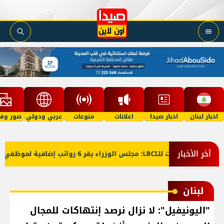
اخبار لبنان
اخبار صيدا
اعلانات
منوعات
عربي ودولي
صور وفي
آخر الأخبار
معلومات للـLBCI: مجلس الوزراء يقر 6 رواتب إضافية لموظفي القطاع العام وصرف الفروقات بأثر رجعي منذ آذار
لبنان
"اليونيفيل": لا نزال نرصد إنتهاكات للمجال