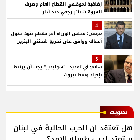
إضافية لموظفي القطاع العام وصرف
الفروقات بأثر رجعي منذ آذار
4
مرقص: مجلس الوزراء أقر معظم بنود جدول
أعماله ووافق على تفريغ شحنتي البنزين
5
سلام: أي تمديد لـ"سوليدير" يجب أن يرتبط
بإحياء وسط بيروت
ﺗﺼﻮﻳﺖ
هل تعتقد ان الحرب الحالية في لبنان
ستمتد لحرب طويلة الامد؟