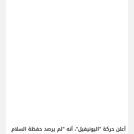
أعلن حركة "​اليونيفيل​"، أنه "لم يرصد حفظة السلام