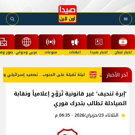
اخبار لبنان
اخبار صيدا
اعلانات
منوعات
عربي ودولي
صور وفي
آخر الأخبار
ع في حركة السفن
ليلة ثقيلة على الجنوب... تصعيد إسرائيلي واسع
'إبرة تنحيف' غير قانونية تُروَّج إعلامياً ونقابة
الصيادلة تطالب بتحرك فوري
الثلاثاء 23/حزيران/2026 - 06:35 م