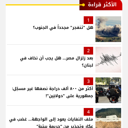
الأكثر قراءة
1
هل "تنفجر" مجدداً في الجنوب؟
2
بعد زلزال مصر... هل يجب أن نخاف في
لبنان؟
3
أكثر من ٨٠٠ ألف دراجة نصفها غير مسجّل:
جمهورية على "دولابَين"!
4
ملف النفايات يعود إلى الواجهة… غضب في
عكار وتحذير من “جريمة بيئية“