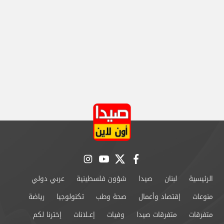
instagram
youtube
twitter
facebook
الرئيسية
لبنان
صيدا
شؤون فلسطينية
عربي دولي
منوعات
إقتصاد وأعمال
صحة وطب
تكنولوجيا
رياضة
متفرقات
متفرقات صيدا
وفيات
إعــلانات
إخترنا لكم