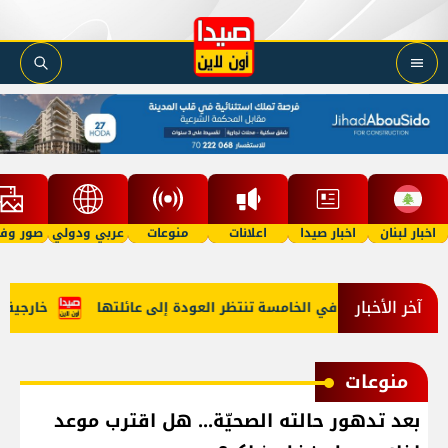
اخبار لبنان
اخبار صيدا
اعلانات
منوعات
عربي ودولي
صور وفي
آخر الأخبار
"أمل"؟ طفلة في الخامسة تنتظر العودة إلى عائلتها
خارجية أمير
منوعات
بعد تدهور حالته الصحيّة... هل اقترب موعد