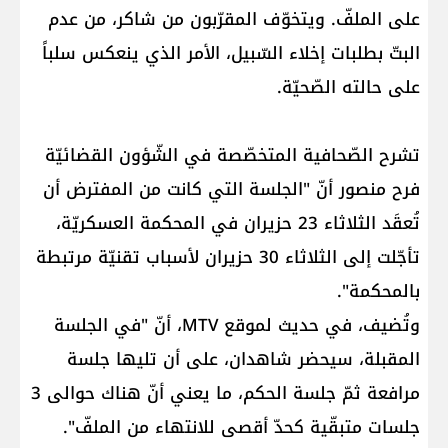
على الملفّ. ويتخوّف المقرّبون من شاكر، من عدم
البتّ بطلبات إخلاء السّبيل، الأمر الذي ينعكس سلباً
على حالته الصّحيّة.
تشرح الصّحافية المتخصّصة في الشّؤون القضائيّة
فرح منصور أنّ "الجلسة التي كانت من المفترض أن
تُعقَد الثلاثاء 23 حزيران في المحكمة العسكريّة،
تأجّلت إلى الثلاثاء 30 حزيران لأسباب تقنيّة مرتبطة
بالمحكمة".
وتُضيف، في حديث لموقع MTV، أنّ "في الجلسة
المقبلة، سيحضر شاهدان، على أن تليها جلسة
مرافعة ثمّ جلسة الحكم، ما يعني أنّ هناك حوالى 3
جلسات متبقّية كحدّ أقصى للانتهاء من الملفّ".