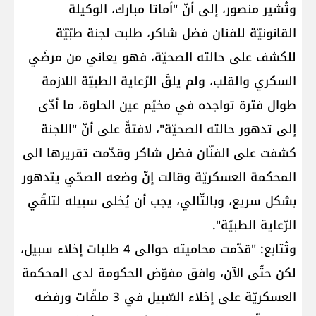
وتُشير منصور، إلى أنّ "أماتا مبارك، الوكيلة
القانونيّة للفنان فضل شاكر، طلبت لجنة طبّيّة
للكشف على حالته الصحيّة، فهو يعاني من مرضَي
السكري والقلب، ولم يلقَ الرّعاية الطبيّة اللازمة
طوال فترة تواجده في مخيّم عين الحلوة، ما أدّى
إلى تدهور حالته الصحيّة"، لافتةً على أنّ "اللجنة
كشفت على الفنّان فضل شاكر وقدّمت تقريرها الى
المحكمة العسكريّة وقالت إنّ وضعه الصحّي يتدهور
بشكل سريع، وبالتّالي، يجب أن يُخلى سبيله لتلقّي
الرّعاية الطبيّة".
وتُتابع: "قدّمت محاميته حوالى 4 طلبات إخلاء سبيل،
لكن حتّى الآن، وافق مفوّض الحكومة لدى المحكمة
العسكريّة على إخلاء السّبيل في 3 ملفّات ورفضه