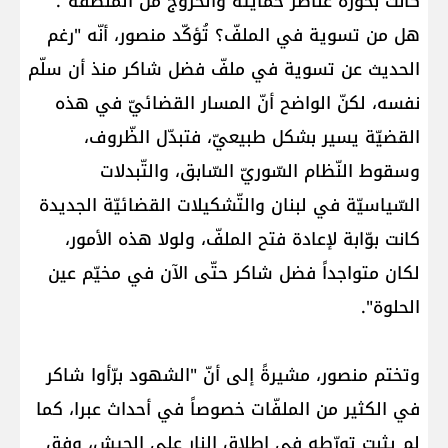
كانت بحوزة عناصر حمايته والخروج من المنطقة".
هل من تسوية في الملفّ؟ تُؤكّد منصور، أنّه "رغم
الحديث عن تسوية في ملفّ فضل شاكر منذ أن سلّم
نفسه، لكنّ الواضح أنّ المسار القضائيّ في هذه
القضيّة يسير بشكل طبيعيّ، فتبدّل الظّروف،
وسقوط النّظام السّوريّ السّابق، والتّبدلات
السّياسيّة في لبنان والتّشكيلات القضائيّة الجديدة
كانت بوّابة لإعادة فتح الملفّ، ولولا هذه الأمور،
لكان متواجداً فضل شاكر حتّى الآن في مخيّم عين
الحلوة".
وتختم منصور، مشيرةً إلى أنّ "الشهود برّأوا شاكر
في الكثير من الملفّات خصوصاً في أحداث عبرا، كما
لم يثبت تورّطه في إطلاق النار على الجيش، وفق