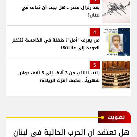
بعد زلزال مصر... هل يجب أن نخاف في
لبنان؟
4
من يعرف "أمل"؟ طفلة في الخامسة تنتظر
العودة إلى عائلتها
5
راتب النائب من 3 آلاف إلى 5 آلاف دولار
شهرياً... فكيف أقرّت الزيادة؟
ﺗﺼﻮﻳﺖ
هل تعتقد ان الحرب الحالية في لبنان