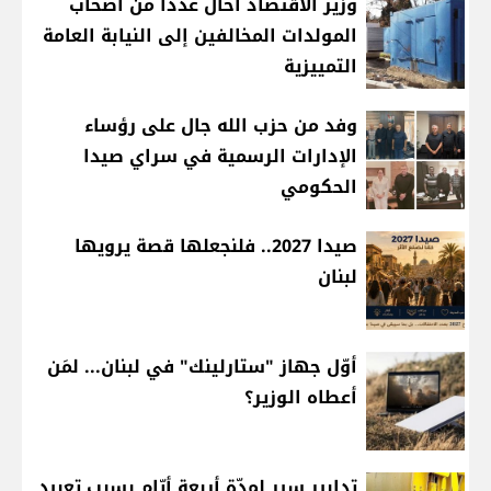
وزير الاقتصاد احال عدداً من أصحاب
المولدات المخالفين إلى النيابة العامة
التمييزية
وفد من حزب الله جال على رؤساء
الإدارات الرسمية في سراي صيدا
الحكومي
صيدا 2027.. فلنجعلها قصة يرويها
لبنان
أوّل جهاز "ستارلينك" في لبنان... لمَن
أعطاه الوزير؟
تدابير سير لمدّة أربعة أيّام بسبب تعبيد