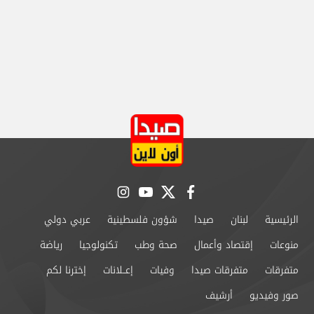
instagram
youtube
twitter
facebook
الرئيسية
لبنان
صيدا
شؤون فلسطينية
عربي دولي
منوعات
إقتصاد وأعمال
صحة وطب
تكنولوجيا
رياضة
متفرقات
متفرقات صيدا
وفيات
إعــلانات
إخترنا لكم
صور وفيديو
أرشيف