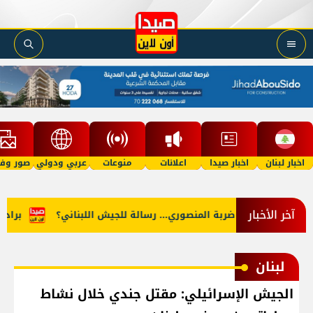
اخبار لبنان
اخبار صيدا
اعلانات
منوعات
عربي ودولي
صور وفي
آخر الأخبار
تحقق"؟
ضربة المنصوري... رسالة للجيش اللبناني؟
براد بيت
لبنان
الجيش الإسرائيلي: مقتل جندي خلال نشاط