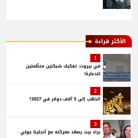
الأكثر قراءة
1
في بيروت: تفكيك شبكتين منظّمتين
للدعارة!
2
الذهب إلى 5 آلاف دولار في 2027؟
3
براد بيت يصعّد معركته مع أنجلينا جولي