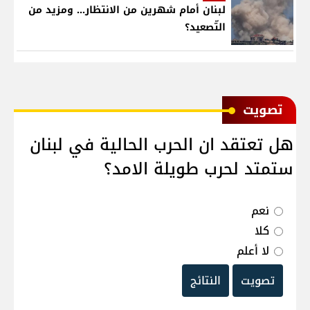
لبنان أمام شهرين من الانتظار... ومزيد من
التّصعيد؟
ﺗﺼﻮﻳﺖ
هل تعتقد ان الحرب الحالية في لبنان
ستمتد لحرب طويلة الامد؟
نعم
كلا
لا أعلم
تصويت
النتائج