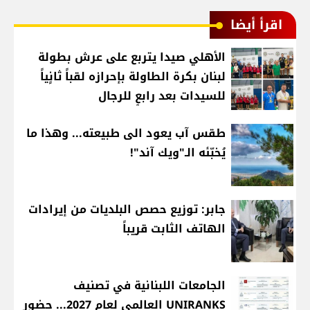
اقرأ أيضا
الأهلي صيدا يتربع على عرش بطولة
لبنان بكرة الطاولة بإحرازه لقباً ثانٍياً
للسيدات بعد رابعٍ للرجال
طقس آب يعود الى طبيعته... وهذا ما
يُخبّئه الـ"ويك آند"!
جابر: توزيع حصص البلديات من إيرادات
الهاتف الثابت قريباً
الجامعات اللبنانية في تصنيف
UNIRANKS العالمي لعام 2027... حضور