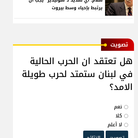
سلام: أي تمديد لـ"سوليدير" يجب أن
يرتبط بإحياء وسط بيروت
ﺗﺼﻮﻳﺖ
هل تعتقد ان الحرب الحالية
في لبنان ستمتد لحرب طويلة
الامد؟
نعم
كلا
لا أعلم
تصويت
النتائج