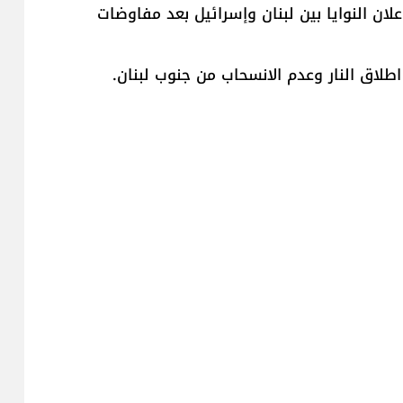
ان النوايا بين ​لبنان​ و​إسرائيل​ بعد مفاوضات
طلاق النار وعدم الانسحاب من جنوب لبنان.