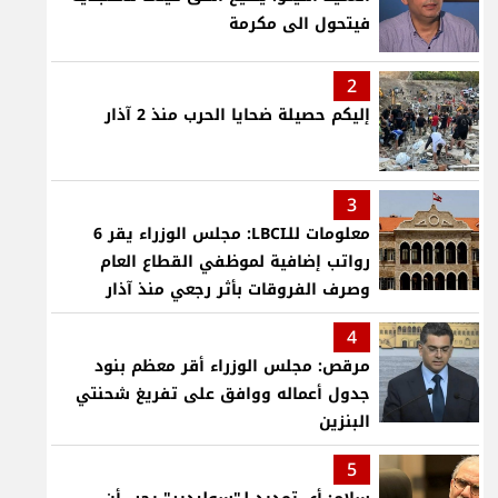
فيتحول الى مكرمة
2
إليكم حصيلة ضحايا الحرب منذ 2 آذار
3
معلومات للـLBCI: مجلس الوزراء يقر 6
رواتب إضافية لموظفي القطاع العام
وصرف الفروقات بأثر رجعي منذ آذار
4
مرقص: مجلس الوزراء أقر معظم بنود
جدول أعماله ووافق على تفريغ شحنتي
البنزين
5