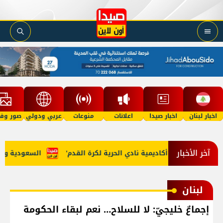
اخبار لبنان
اخبار صيدا
اعلانات
منوعات
عربي ودولي
صور وفي
آخر الأخبار
مرجان يطلق 'أكاديمية نادي الحرية لكرة القدم'
السعودية وتركيا 
لبنان
إجماعٌ خليجيّ: لا للسلاح… نعم لبقاء الحكومة