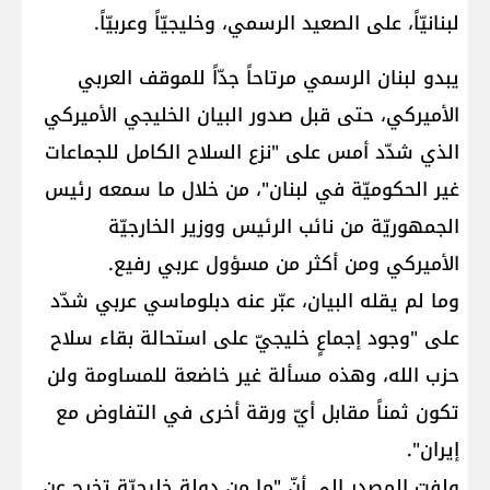
لبنانيّاً، على الصعيد الرسمي، وخليجيّاً وعربيّاً.
يبدو لبنان الرسمي مرتاحاً جدّاً للموقف العربي
الأميركي، حتى قبل صدور البيان الخليجي الأميركي
الذي شدّد أمس على "نزع السلاح الكامل للجماعات
غير الحكوميّة في لبنان"، من خلال ما سمعه رئيس
الجمهوريّة من نائب الرئيس ووزير الخارجيّة
الأميركي ومن أكثر من مسؤول عربي رفيع.
وما لم يقله البيان، عبّر عنه دبلوماسي عربي شدّد
على "وجود إجماعٍ خليجيّ على استحالة بقاء سلاح
حزب الله، وهذه مسألة غير خاضعة للمساومة ولن
تكون ثمناً مقابل أيّ ورقة أخرى في التفاوض مع
إيران".
ولفت المصدر الى أنّ "ما من دولةٍ خليجيّة تخرج عن