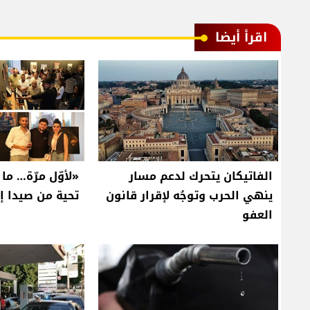
اقرأ أيضا
الفاتيكان يتحرك لدعم مسار
«لأوّل مرّة… م
ينهي الحرب وتوجُه لإقرار قانون
تحية من صيدا إل
العفو