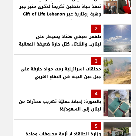
تنقذ حياة طفلين تكريماً لذكرى منير جبر
وهبة روتارية عبر Gift of Life Lebanon
لعمليات قلب لأطفال في مستشفى حمود
2
الجامعي
طقس صيفي معتاد يسيطر على
لبنان...والثلاثاء كتل حارة ضعيفة الفعالية
3
محلقات اسرائيلية رمت مواد حارقة على
جبل عين التينة في البقاع الغربي
4
بالصورة: إحباط عمليّة تهريب مخدّرات من
لبنان إلى السعوديّة!
5
وزارة الطاقة: لا أزمة محروقات ومادة