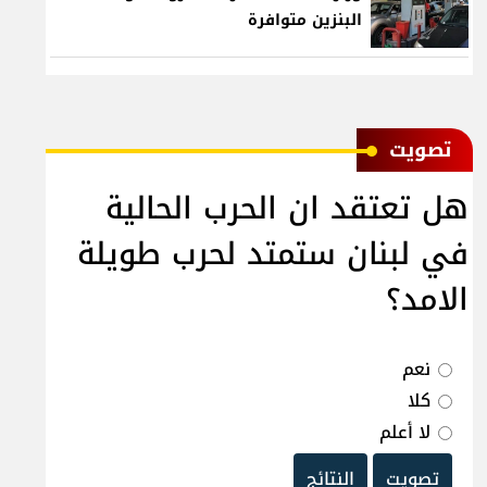
البنزين متوافرة
ﺗﺼﻮﻳﺖ
هل تعتقد ان الحرب الحالية
في لبنان ستمتد لحرب طويلة
الامد؟
نعم
كلا
لا أعلم
تصويت
النتائج