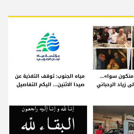
ا منكون سوا»…
مياه الجنوب: توقف التغذية عن
ى زياد الرحباني
صيدا الاثنين... اليكم التفاصيل