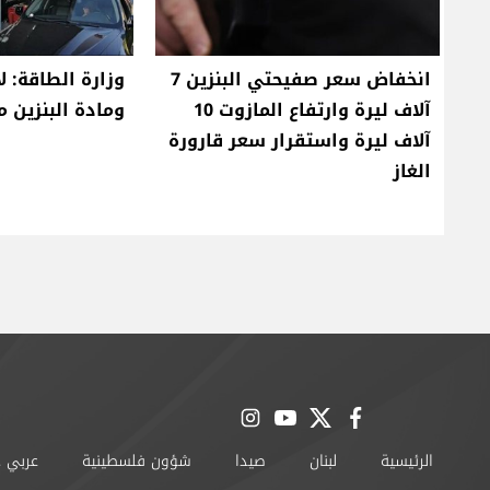
انخفاض سعر صفيحتي البنزين 7
وزارة الطاقة: ل
آلاف ليرة وارتفاع المازوت 10
ومادة البنزين م
آلاف ليرة واستقرار سعر قارورة
الغاز
instagram
youtube
twitter
facebook
الرئيسية
لبنان
صيدا
شؤون فلسطينية
عربي 