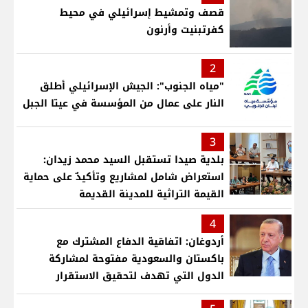
قصف وتمشيط إسرائيلي في محيط
كفرتبنيت وأرنون
2
"مياه الجنوب": الجيش الإسرائيلي أطلق
النار على عمال من المؤسسة في عيتا الجبل
3
بلدية صيدا تستقبل السيد محمد زيدان:
استعراض شامل لمشاريع وتأكيدٌ على حماية
القيمة التراثية للمدينة القديمة
4
أردوغان: اتفاقية الدفاع المشترك مع
باكستان والسعودية مفتوحة لمشاركة
الدول التي تهدف لتحقيق الاستقرار
بمنطقتنا