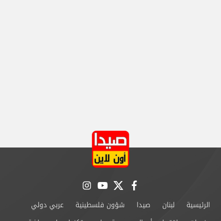
instagram
youtube
twitter
facebook
الرئيسية
لبنان
صيدا
شؤون فلسطينية
عربي دولي