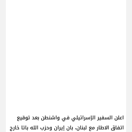
اعلن السفير ال​إسرائيل​ي في واشنطن بعد توقيع
اتفاق الاطار مع لبنان، بان ​إيران​ و​حزب الله​ باتا خارج