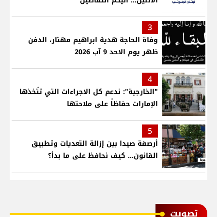
الاثنين... اليكم التفاصيل
3
وفاة الحاجة هدية ابراهيم مهتار، الدفن
ظهر يوم الاحد 9 آب 2026
4
"الخارجية": ندعم كل الاجراءات التي تتّخذها
الإمارات حفاظاً على ملاحتها
5
أرصفة صيدا بين إزالة التعديات وتطبيق
القانون... كيف نحافظ على ما بدأ؟
ﺗﺼﻮﻳﺖ