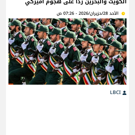
الكويت والبحرين ردا على هجوم أميركي
الأحد 28/حزيران/2026 - 07:26 ص
LBCI