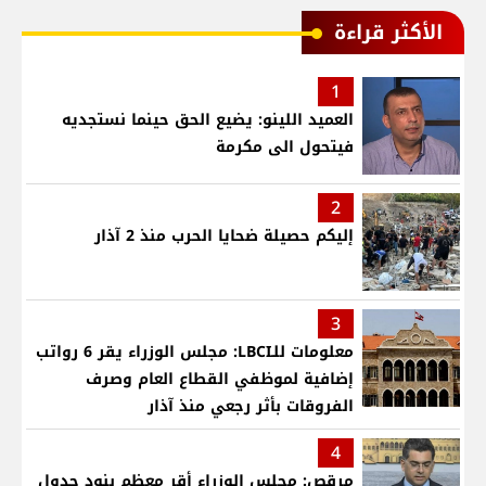
الأكثر قراءة
1
العميد اللينو: يضيع الحق حينما نستجديه
فيتحول الى مكرمة
2
إليكم حصيلة ضحايا الحرب منذ 2 آذار
3
معلومات للـLBCI: مجلس الوزراء يقر 6 رواتب
إضافية لموظفي القطاع العام وصرف
الفروقات بأثر رجعي منذ آذار
4
مرقص: مجلس الوزراء أقر معظم بنود جدول