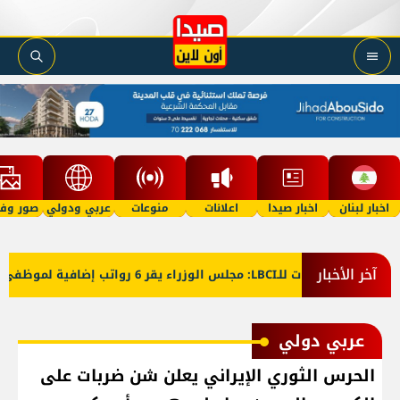
اخبار لبنان
اخبار صيدا
اعلانات
منوعات
عربي ودولي
صور وفي
آخر الأخبار
معلومات للـLBCI: مجلس الوزراء يقر 6 رواتب إضافية لموظفي القطاع العام وصرف الفروقات بأثر رجعي منذ آذار
عربي دولي
الحرس الثوري الإيراني يعلن شن ضربات على