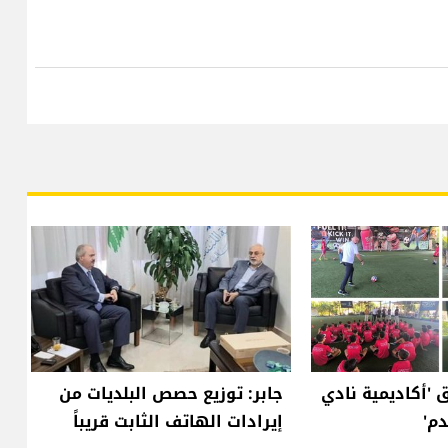
 'أكاديمية نادي
جابر: توزيع حصص البلديات من
دم'
إيرادات الهاتف الثابت قريباً