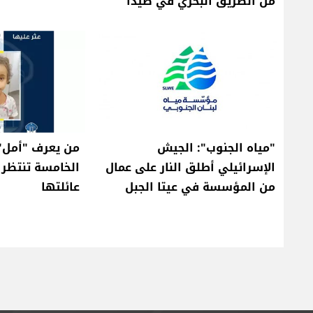
من الطريق البحري في صيدا
"مياه الجنوب": الجيش
من يعرف "أمل"
الإسرائيلي أطلق النار على عمال
الخامسة تنتظر 
من المؤسسة في عيتا الجبل
عائلتها