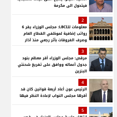
فيتحول الى مكرمة
2
معلومات للـLBCI: مجلس الوزراء يقر 6
رواتب إضافية لموظفي القطاع العام
وصرف الفروقات بأثر رجعي منذ آذار
3
مرقص: مجلس الوزراء أقر معظم بنود
جدول أعماله ووافق على تفريغ شحنتي
البنزين
4
الرئيس عون أعاد أربعة قوانين كان قد
أقرها مجلس النواب لإعادة النظر فيها
5