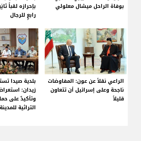
بوفاة الراحل ميشال معلولي
بإحرازه لقباً ثان
رابعٍ للرجال
الراعي نقلاً عن عون: المفاوضات
بلدية صيدا تست
ناجحة وعلى إسرائيل أن تتعاون
زيدان: استعرا
قليلاً
وتأكيدٌ على حما
التراثية للمدينة