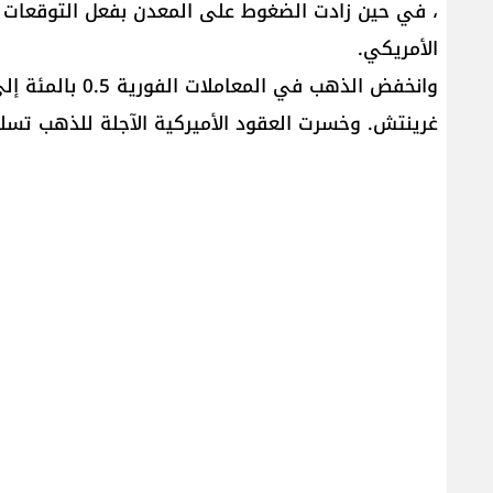
، في حين زادت الضغوط ‌على المعدن بفعل التوقعات ب
الأمريكي.
غرينتش. وخسرت العقود الأميركية ​الآجلة للذهب تسليم آب 0.4 بالمئة إلى ⁠81.20