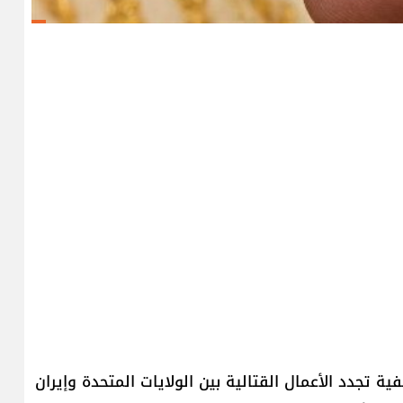
جدد الأعمال القتالية ​بين ​الولايات المتحدة​ و​إيران​