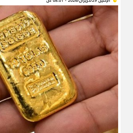
الإثنين 29/حزيران/2026 - 08:01 ص