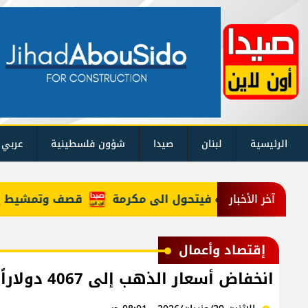
الرئيسية
لبنان
صيدا
شؤون فلسطينية
عربي 
ينما نستجديه فيتحول الى مكرمة
قصف وتمشيط إسرائيل
آخر الأخبار
إقتصاد وأعمال
انخفاض أسعار الذهب إلى 4067 دولاراً للأونصة