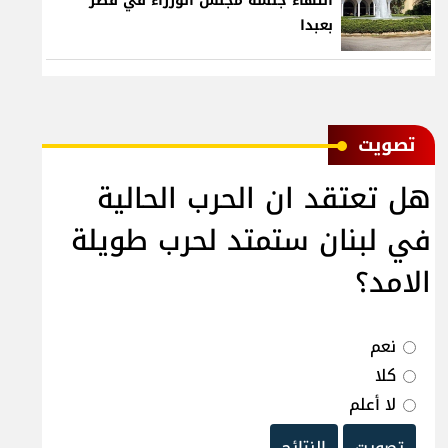
انتهاء جلسة مجلس الوزراء في قصر
بعبدا
ﺗﺼﻮﻳﺖ
هل تعتقد ان الحرب الحالية
في لبنان ستمتد لحرب طويلة
الامد؟
نعم
كلا
لا أعلم
تصويت
النتائج