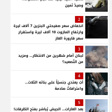
وصيدٌ ثمين
2
انخفاض سعر صفيحتي البنزين 7 آلاف ليرة
وارتفاع المازوت 10 آلاف ليرة واستقرار
سعر قارورة الغاز
3
لبنان أمام شهرين من الانتظار... ومزيد
من التّصعيد؟
4
أبٌ يعتدي جنسيّاً على بناته الثلاث…
واعترافاتٌ صادمة
5
بعد الغارات... الجيش يُباشر بفتح الطّرقات!