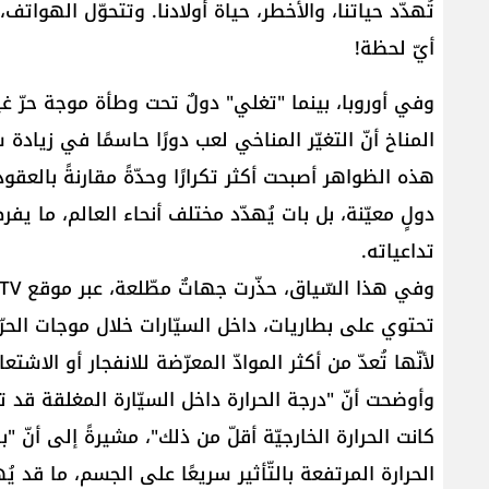
تُهدّد حياتنا، والأخطر، حياة أولادنا. وتتحوّل الهوات
أيّ لحظة!
وفي أوروبا، بينما "تغلي" دولٌ تحت وطأة موجة حرّ غ
المناخ أنّ التغيّر المناخي لعب دورًا حاسمًا في زياد
هذه الظواهر أصبحت أكثر تكرارًا وحدّةً مقارنةً بالعق
دولٍ معيّنة، بل بات يُهدّد مختلف أنحاء العالم، ما ي
تداعياته.
تحتوي على بطاريات، داخل السيّارات خلال موجات الحرّ
لأنّها تُعدّ من أكثر الموادّ المعرّضة للانفجار أو الاشتع
كانت الحرارة الخارجيّة أقلّ من ذلك"، مشيرةً إلى أنّ "بق
الحرارة المرتفعة بالتّأثير سريعًا على الجسم، ما قد يُ