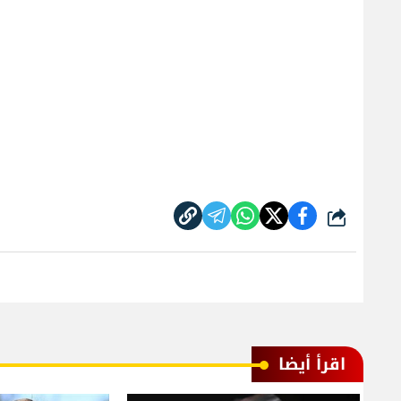
شارك
اقرأ أيضا