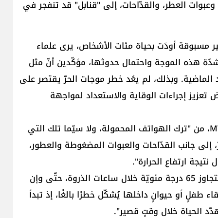
ف، وعبوات العطر، والقدّاحات، إلى "قنابل" قد تنفجر في
ير مسبوقة أودَت بحياة مئات الأشخاص، يرى علماء
ة شدّة هذه الموجة واحتمال حدوثها، مؤكّدين أنّ مثل
ود الماضية. وبذلك، لم يعُد خطر موجات الحرّ يقتصر على
فرض تعزيز إجراءات الوقاية والاستعداد لمواجهة
وفي هذا السّياق، حذّرت جهاتٌ مطّلعة، عبر موقع MTV، من "ترك الهواتف المحمولة، ولا سيّما تلك التي
، إلى جانب القدّاحات والعبوات المضغوطة والعطور،
ال نتيجة ارتفاع الحرارة".
وأوضحت أنّ "درجة الحرارة داخل السيّارة المغلقة قد تتجاوز 65 درجة مئويّة خلال ساعات الذروة، حتّى وإن
اء طفلٍ أو حيوانٍ داخلها يُشكّل خطرًا بالغًا، إذ تبدأ
هدّد الحياة خلال وقتٍ قصير".