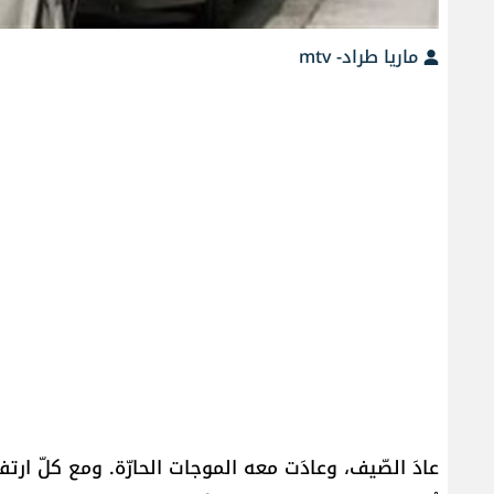
ماريا طراد- mtv
عادَ الصّيف، وعادَت معه الموجات الحارّة. ومع كلّ ارتفا