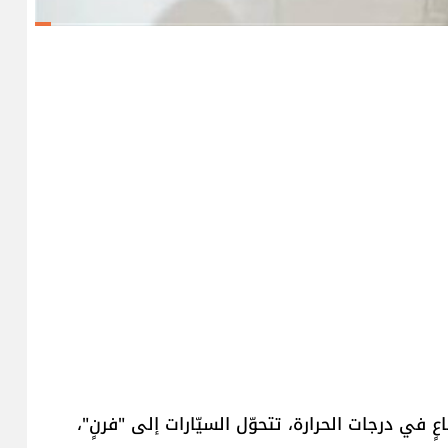
عٍ في درجات الحرارة، تتحوّل السيّارات إلى "فرنٍ"،