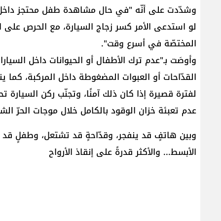
وشدّدت على أنّه "في حال مشاهدة طفل محتجز داخل سي
لو استدعى الأمر كسر زجاج السيارة، مع الحرص على اخت
المختصّة في أسرع وقت".
وأوصَت بـ"عدم ترك الأطفال أو الحيوانات داخل السي
القدّاحات أو العبوات المضغوطة داخل المركبة، كما ين
لفترة قصيرة إذا كان ذلك آمنًا، وتجنّب ركن السيارة 
عدم تعبئة خزان الوقود بالكامل خلال موجات الحرّ الشديد
وبين هاتفٍ قد ينفجر، وقدّاحةٍ قد تشتعل، وطفلٍ قد ي
الأبسط... والأكثر قدرةً على إنقاذ الأرواح