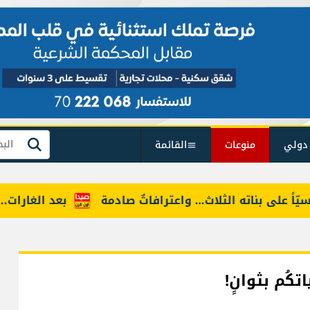
دولي
منوعات
القائمة
بحث
على بناته الثلاث… واعترافاتٌ صادمة
بعد الغارات... الجي
تكُم بثوانٍ!