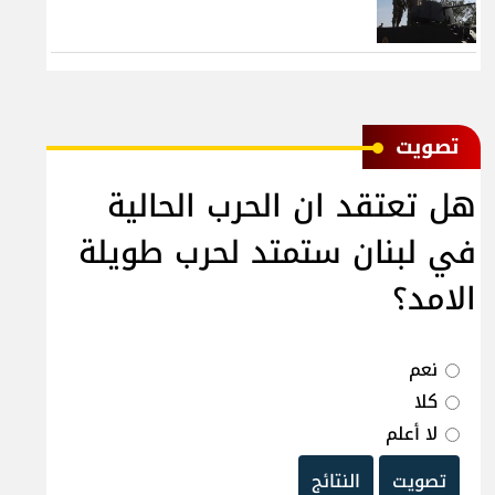
ﺗﺼﻮﻳﺖ
هل تعتقد ان الحرب الحالية
في لبنان ستمتد لحرب طويلة
الامد؟
نعم
كلا
لا أعلم
تصويت
النتائج