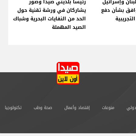
لبنان وإسرائيل
رئيسا بلديتي صيدا وصور
وافق بشأن دفع
يشاركان في ورشة تقنية حول
لتجريبية
الحد من النفايات البحرية وشباك
الصيد المهملة
دولي
منوعات
إقتصاد وأعمال
صحة وطب
تكنولوجيا