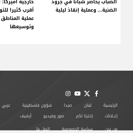
الضباب يحاصر شبانًا في جرود
خارجية أميركا: 
الضنية... وعملية إنقاذ ليلية
أقرب كثيرا للت
عملية المناطق ا
وتوسيعها
instagram
youtube
twitter
facebook
الرئيسية
لبنان
صيدا
شؤون فلسطينية
عربي 
إعــلانات
إخترنا لكم
صور وفيديو
أرشيف
من نحن
سياسة الخصوصية
اتصل بنا