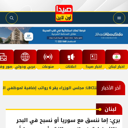
اخبار لبنان
اخبار صيدا
اعلانات
منوعات
عربي ودولي
صور وفي
آخر الأخبار
معلومات للـLBCI: مجلس الوزراء يقر 6 رواتب إضافية لموظفي القطاع العام وصرف الفروقات بأثر رجعي منذ آذار
لبنان
بري: إما ننسق مع سوريا أو نسبح في البحر