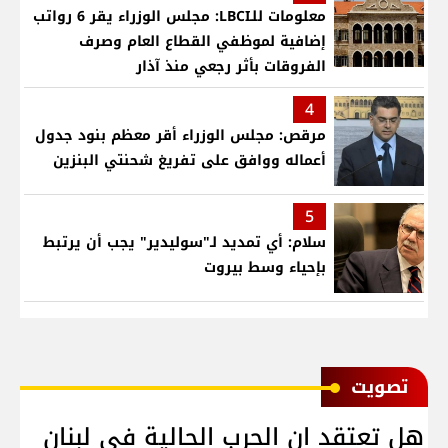
معلومات للـLBCI: مجلس الوزراء يقر 6 رواتب
إضافية لموظفي القطاع العام وصرف
الفروقات بأثر رجعي منذ آذار
4
مرقص: مجلس الوزراء أقر معظم بنود جدول
أعماله ووافق على تفريغ شحنتي البنزين
5
سلام: أي تمديد لـ"سوليدير" يجب أن يرتبط
بإحياء وسط بيروت
ﺗﺼﻮﻳﺖ
هل تعتقد ان الحرب الحالية في لبنان