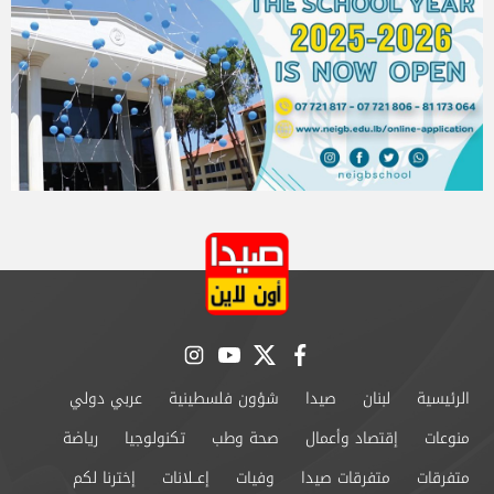
instagram
youtube
twitter
facebook
الرئيسية
لبنان
صيدا
شؤون فلسطينية
عربي دولي
منوعات
إقتصاد وأعمال
صحة وطب
تكنولوجيا
رياضة
متفرقات
متفرقات صيدا
وفيات
إعــلانات
إخترنا لكم