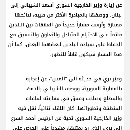
عن زيارة وزير الخارجية السوري ​أسعد الشيباني​ إلى ​
لبنان​. ووصفها بالمبادرة الأكثر من طيبة، نتائجها
ممتازة وأرست مساراً جديداً من العلاقات بين البلدين
قائماً على الاحترام المتبادل والتعاون والتنسيق مع
الحفاظ على سيادة البلدين لبعضهما البعض، كما أن
هذا المسار سيكون قابلاً للتطور.
وعبّر بري في حديثه الى "المدن"، عن إعجابه
بالمقاربة السورية، ووصف الشيباني بالدمث،
والمطلع وصاحب وعمق في مقاربته لملفات
المنطقة وتطوراتها. كان اللقاء ثنائياً، نقل فيه
وزير الخارجية السوري تحية من الرئيس ​أحمد الشرع​
إلى بري، الذي رد بمثلها، مشدداً على الحرص على