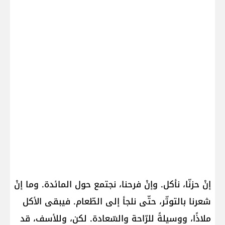
إنْ حزنّا، نأكل. وإنْ فرحنا، نجتمع حول المائدة. وما إنْ
شعرنا بالتوتّر، حتّى نلجأ إلى الطّعام. فيبقى الأكل
ملاذًا، ووسيلةً للرّاحة والسّعادة. لكن، وللأسف، قد