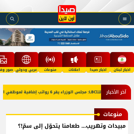
اخبار لبنان
اخبار صيدا
اعلانات
منوعات
عربي ودولي
صور وفي
آخر الأخبار
معلومات للـLBCI: مجلس الوزراء يقر 6 رواتب إضافية لموظفي القطاع العام وصرف الفروقات بأثر رجعي منذ آذار
منوعات
مبيدات وتهريب... طعامنا يتحوّل إلى سمّ!؟