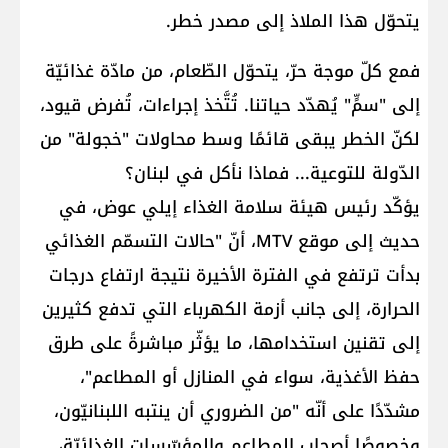
يتحوّل هذا الملاذ إلى مصدر خطر.
فمع كلّ موجة حرّ، يتحوّل الطّعام، من مادّة غذائيّة
إلى "سمٍّ" يُهدّد حياتنا. تُتَّخذ إجراءات، تُفرض قيود،
لكنّ الخطر يبقى قائمًا وسط محاولات "خجولة" من
الدّولة للتوعية... فماذا نأكل في لبنان؟
يؤكّد رئيس هيئة سلامة الغذاء إيلي عوض، في
حديث إلى موقع MTV، أنّ "حالات التسمّم الغذائي
بدأت ترتفع في الفترة الأخيرة نتيجة ارتفاع درجات
الحرارة، إلى جانب أزمة الكهرباء التي تدفع كثيرين
إلى تقنين استخدامها، ما يؤثّر مباشرةً على طرق
حفظ الأغذية، سواء في المنازل أو المطاعم"،
مشدّدًا على أنّه "من الضروري أن ينتبه اللبنانيّون،
وخصوصًا أصحاب المطاعم والمؤسّسات الغذائيّة،