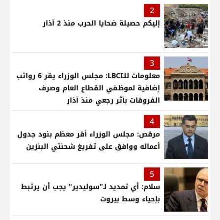
2
إليكم حصيلة ضحايا الحرب منذ 2 آذار
3
معلومات للـLBCI: مجلس الوزراء يقر 6 رواتب
إضافية لموظفي القطاع العام وصرف
الفروقات بأثر رجعي منذ آذار
4
مرقص: مجلس الوزراء أقر معظم بنود جدول
أعماله ووافق على تفريغ شحنتي البنزين
5
سلام: أي تمديد لـ"سوليدير" يجب أن يرتبط
بإحياء وسط بيروت