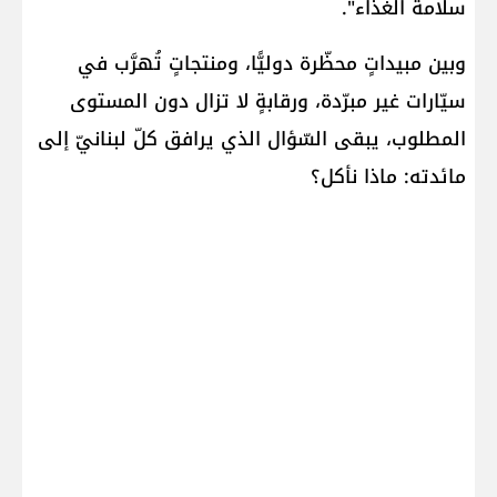
سلامة الغذاء".
وبين مبيداتٍ محظّرة دوليًّا، ومنتجاتٍ تُهرَّب في
سيّارات غير مبرّدة، ورقابةٍ لا تزال دون المستوى
المطلوب، يبقى السّؤال الذي يرافق كلّ لبنانيّ إلى
مائدته: ماذا نأكل؟