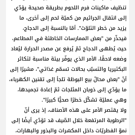
تنظيف ماكينات فرم اللحوم بطريقة صحيحة يؤدّي
إلى انتقال الجراثيم من كميّة لحم إلى أخرى، ما
يزيد من خطر التلوّث". أمّا بالنسبة إلى الدجاج،
فيحذّر من "بعض الممارسات الخاطئة في المطاعم،
حيث يُطهى الدجاج ثمّ يُرفع عن مصدر الحرارة ليُعاد
وضعه لاحقًا، الأمر الذي يوفّر بيئة مناسبة لتكاثر
البكتيريا والتسبّب بحالات تسمّم غذائي"، مشيرًا إلى
أنّ "بعض محالّ بيع البوظة تلجأ إلى تقنين الكهرباء،
ما يؤدّي إلى ذوبان المثلجات ثمّ إعادة تجميدها،
وهي عمليّة تشكّل خطرًا صحيًّا كبيرًا".
ولا يقتصر الأمر على هذه الأصناف، إذ يرى أنّ
"الرطوبة المرتفعة خلال الصّيف قد تؤدّي أيضًا إلى
نموّ الفطريّات داخل المكسّرات والبذور والبهارات،