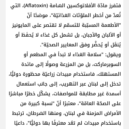
فتفرز مادّة الأفلاتوكسين السّامة (Aflatoxin)، التي
تُعدّ من أخطر الملوّثات الغذائيّة"، موضحًا أنّ
"الأطعمة المسبّبة للتسمّم لا تقتصر على المايونيز
أو الألبان والأجبان، بل تشمل كل غذاء لا يُحفَظ أو
يُنقَل أو يُحضَّر وفق المعايير الصحيّة".
ويقول: "سلامة الغذاء لا تبدأ في المطعم أو
السوبرماركت، بل من المزرعة وصولًا إلى مائدة
المستهلك، فاستخدام مبيدات زراعيّة محظورة دوليًّا،
تدخل إلى لبنان عبر التهريب، إلى جانب استعمال
أسمدة غير مطابقة للمواصفات، يشكّل خطرًا مباشرًا
على الصحّة العامّة"، معتبرًا أنّ "نسبة كبيرة من
الأمراض المزمنة في لبنان، ومنها السّرطان، ترتبط
باستخدام مبيدات لم تعُد معترفًا بها دوليًّا"، داعيًا