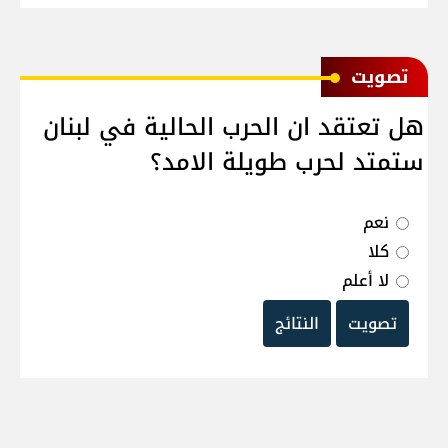
ﺗﺼﻮﻳﺖ
هل تعتقد ان الحرب الحالية في لبنان
ستمتد لحرب طويلة الامد؟
نعم
كلا
لا أعلم
تصويت
النتائج