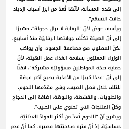
إلى هذه المسألة، لأنّها تُعدّ من أبرز أسباب ازدياد
حالات التسمّم".
ويأسف عوض لأنّ "الرقابة لا تزال خجولة"، مشيرًا
إلى أنّ الهيئة تكثّف جولاتها الرقابيّة منذ أسابيع،
لكنّ المطلوب هو مضاعفة الجهود، وأن يواكب
الوزراء المعنيّون بسلامة الغذاء عمل الهيئة، لأنّ
حماية صحّة المواطنين مسؤوليّة مشتركة"، لافتًا
إلى أنّ "عددًا كبيرًا من الأغذية يصبح أكثر عرضة
للتلف خلال فصل الصيف، وفي مقدّمها اللحوم،
والحلويات، والقشطة، والبوظة، إضافة إلى الدجاج
وكلّ المنتجات التي تحتوي على الحليب".
ويشرح أنّ "اللحوم تُعدّ من أكثر الموادّ الغذائيّة
حساسيّة، إذ أنّ فترة صلاحيّتها قصيرة، كما أنّ عدم