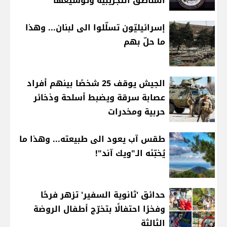
المناطق التجريبية وتوسيعها
إسرائيليّون تسلّلوا الى لبنان... وهذا
ما حلّ بهم
الجيش يوقف 25 شخصًا بينهم أفراد
عصابة سرقة ويضبط أسلحة وذخائر
حربية ومخدرات
طقس آب يعود الى طبيعته... وهذا ما
يُخبّئه الـ"ويك آند"!
حدائق 'ثانوية السفير' تزهر فرحًا
وفخرًا احتفالًا بتخرّج أطفال الروضة
الثالثة