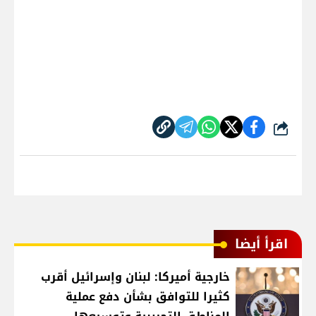
شارك
اقرأ أيضا
خارجية أميركا: لبنان وإسرائيل أقرب
كثيرا للتوافق بشأن دفع عملية