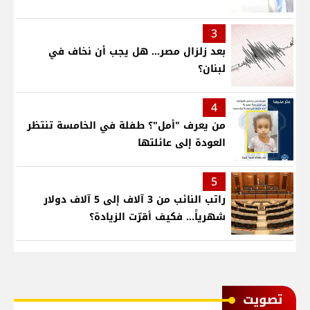
3
بعد زلزال مصر... هل يجب أن نخاف في
لبنان؟
4
من يعرف "أمل"؟ طفلة في الخامسة تنتظر
العودة إلى عائلتها
5
راتب النائب من 3 آلاف إلى 5 آلاف دولار
شهرياً... فكيف أقرّت الزيادة؟
ﺗﺼﻮﻳﺖ