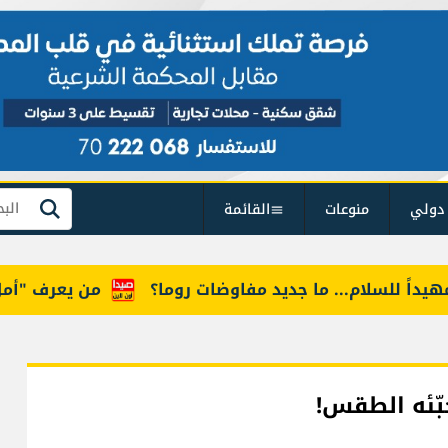
دولي
منوعات
القائمة
بحث
 للسلام... ما جديد مفاوضات روما؟
من يعرف "أمل"؟ طف
ُخبّئه الطقس!