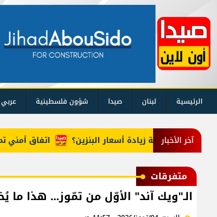
الرئيسية
لبنان
صيدا
شؤون فلسطينية
عربي 
ما حقيقة زيادة أسعار البنزين؟
اتفاق أمني تمهيداً
آخر الأخبار
متفرقات
الـ"ويك آند" الأوّل من تمّوز... هذا ما ي