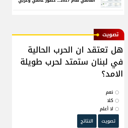
العالمي لعام 2027... حضور عالمي وعربي
ﺗﺼﻮﻳﺖ
هل تعتقد ان الحرب الحالية
في لبنان ستمتد لحرب طويلة
الامد؟
نعم
كلا
لا أعلم
تصويت
النتائج