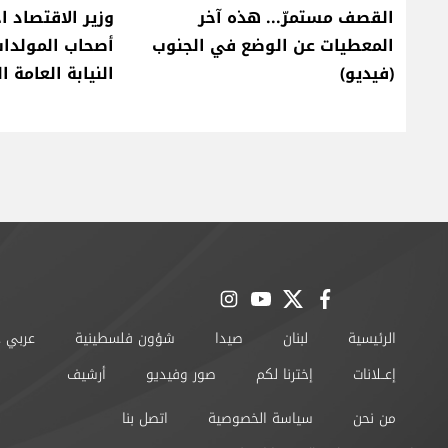
القصف مستمرّ... هذه آخر
وزير الاقتصاد ا
المعطيات عن الوضع في الجنوب
أصحاب المولدات
(فيديو)
النيابة العامة ا
instagram
youtube
twitter
facebook
الرئيسية
لبنان
صيدا
شؤون فلسطينية
عربي 
إعــلانات
إخترنا لكم
صور وفيديو
أرشيف
من نحن
سياسة الخصوصية
اتصل بنا