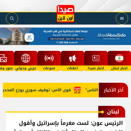
اخبار لبنان
اخبار صيدا
اعلانات
منوعات
عربي ودولي
صور وفي
آخر الأخبار
 "بسرقة أموال الناس"
قوى الأمن: توقيف سوري يوزع المخدرات ع
لبنان
الرئيس عون: لست مغرماً بإسرائيل وأقول