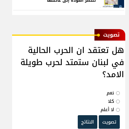
تنتظر العودة إلى عائلتها
ﺗﺼﻮﻳﺖ
هل تعتقد ان الحرب الحالية
في لبنان ستمتد لحرب طويلة
الامد؟
نعم
كلا
لا أعلم
تصويت
النتائج