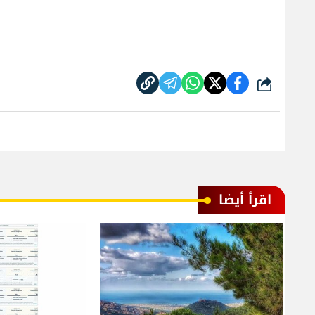
شارك
اقرأ أيضا