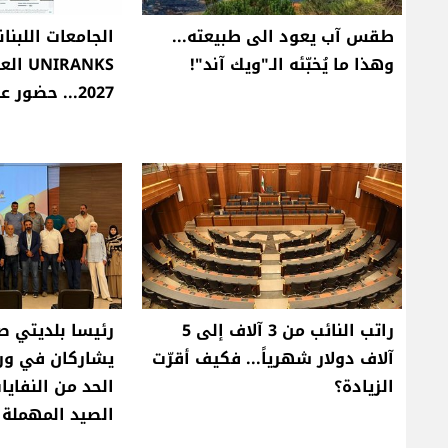
طقس آب يعود الى طبيعته...
الجامعات اللبنا
وهذا ما يُخبّئه الـ"ويك آند"!
IRANKS
2027... حضور عالمي وعربي
راتب النائب من 3 آلاف إلى 5
رئيسا بلديتي ص
آلاف دولار شهرياً... فكيف أقرّت
يشاركان في ور
الزيادة؟
الحد من النفايا
الصيد المهملة