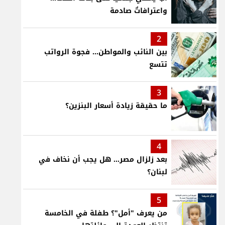
واعترافاتٌ صادمة
2
بين النائب والمواطن... فجوة الرواتب
تتسع
3
ما حقيقة زيادة أسعار البنزين؟
4
بعد زلزال مصر... هل يجب أن نخاف في
لبنان؟
5
من يعرف "أمل"؟ طفلة في الخامسة