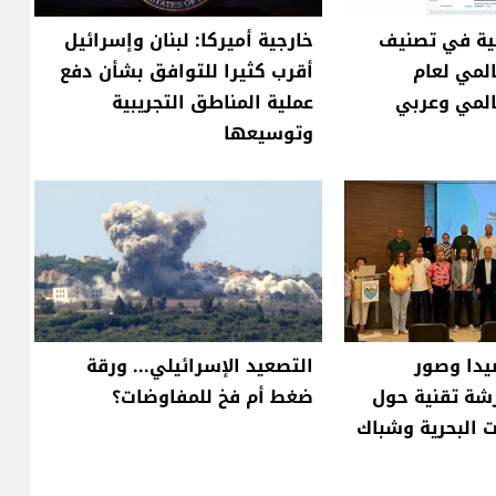
نية في تصنيف
خارجية أميركا: لبنان وإسرائيل
UN العالمي لعام
أقرب كثيرا للتوافق بشأن دفع
عملية المناطق التجريبية
وتوسيعها
يدا وصور
التصعيد الإسرائيلي... ورقة
شة تقنية حول
ضغط أم فخ للمفاوضات؟
ت البحرية وشباك