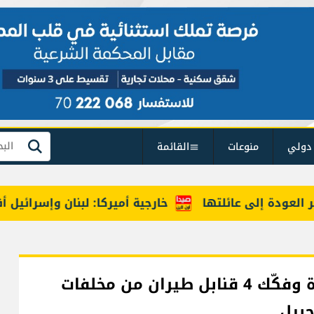
دولي
منوعات
القائمة
بحث
دة إلى عائلتها
خارجية أميركا: لبنان وإسرائيل أقرب 
الجيش واصل إزالة الذخائر غير المنفجرة وفكّك 4 قنابل طيران من مخلفات
جبيل