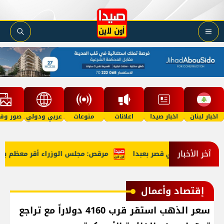
اخبار لبنان
اخبار صيدا
اعلانات
منوعات
عربي ودولي
صور وفي
آخر الأخبار
س الوزراء في قصر بعبدا
مرقص: مجلس الوزراء أقر معظم بنود ج
إقتصاد وأعمال
سعر الذهب استقر قرب 4160 دولاراً مع تراجع