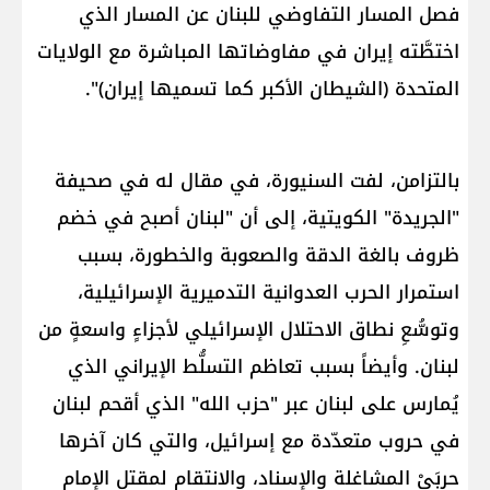
فصل المسار التفاوضي للبنان عن المسار الذي
اختطَّته إيران في مفاوضاتها المباشرة مع الولايات
المتحدة (الشيطان الأكبر كما تسميها إيران)".
بالتزامن، لفت السنيورة، في مقال له في صحيفة
"الجريدة" الكويتية، إلى أن "لبنان أصبح في خضم
ظروف بالغة الدقة والصعوبة والخطورة، بسبب
استمرار الحرب العدوانية التدميرية الإسرائيلية،
وتوسُّعِ نطاق الاحتلال الإسرائيلي لأجزاءٍ واسعةٍ من
لبنان. وأيضاً بسبب تعاظم التسلُّط الإيراني الذي
يُمارس على لبنان عبر "​حزب الله​" الذي أقحم لبنان
في حروب متعدّدة مع إسرائيل، والتي كان آخرها
حربَيْ المشاغلة والإسناد، والانتقام لمقتل الإمام