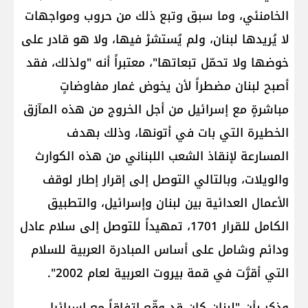
الخامنئي، وما سبق وتبع ذلك من حروب ومواجهات
لا يُريدها لبنان، ولم يُستشرْ فيها، ولا هو قادر على
خوضها ولا تحمّل تبعاتها"، معتبراً أنه "ولذلك، فقد
أصبح لبنان مضطراً لأن يخوض غمار مفاوضاتٍ
مباشرةٍ مع إسرائيل من أجل الخروج من هذه المآزق
الخطيرة التي بات في أتونها، وذلك بهدف
المسارعة لإنقاذ الشعب اللبناني من هذه الكوارث
والويلات، وبالتالي التوصل إلى إقرار إطار لوقف
الأعمال العدائية بين لبنان وإسرائيل، والتطبيق
الكامل للقرار 1701، تمهيداً للتوصل إلى سلام عادل
ودائم وشامل على أساس المبادرة العربية للسلام
التي أقرَّت في قمة بيروت العربية لعام 2002".
وذكر بأن "لبنان كان قد وقّع اتفاقاً مع إسرائيل