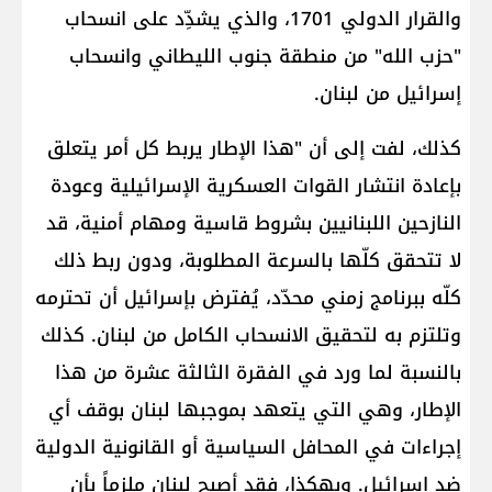
والقرار الدولي 1701، والذي يشدِّد على انسحاب
"حزب الله" من منطقة جنوب الليطاني وانسحاب
إسرائيل من لبنان.
كذلك، لفت إلى أن "هذا الإطار يربط كل أمر يتعلق
بإعادة انتشار القوات العسكرية الإسرائيلية وعودة
النازحين اللبنانيين بشروط قاسية ومهام أمنية، قد
لا تتحقق كلّها بالسرعة المطلوبة، ودون ربط ذلك
كلّه ببرنامج زمني محدّد، يُفترض بإسرائيل أن تحترمه
وتلتزم به لتحقيق الانسحاب الكامل من لبنان. كذلك
بالنسبة لما ورد في الفقرة الثالثة عشرة من هذا
الإطار، وهي التي يتعهد بموجبها لبنان بوقف أي
إجراءات في المحافل السياسية أو القانونية الدولية
ضد إسرائيل. وبهكذا، فقد أصبح لبنان ملزماً بأن