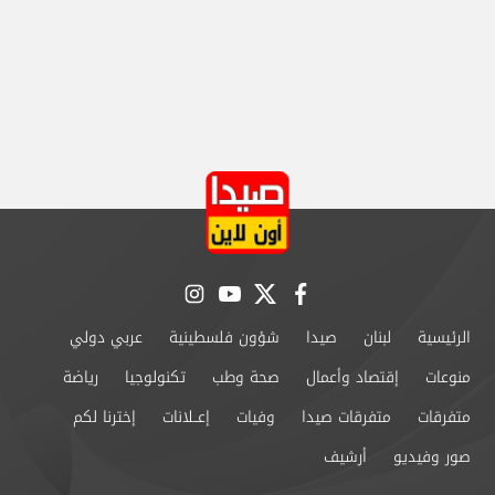
instagram
youtube
twitter
facebook
الرئيسية
لبنان
صيدا
شؤون فلسطينية
عربي دولي
منوعات
إقتصاد وأعمال
صحة وطب
تكنولوجيا
رياضة
متفرقات
متفرقات صيدا
وفيات
إعــلانات
إخترنا لكم
صور وفيديو
أرشيف