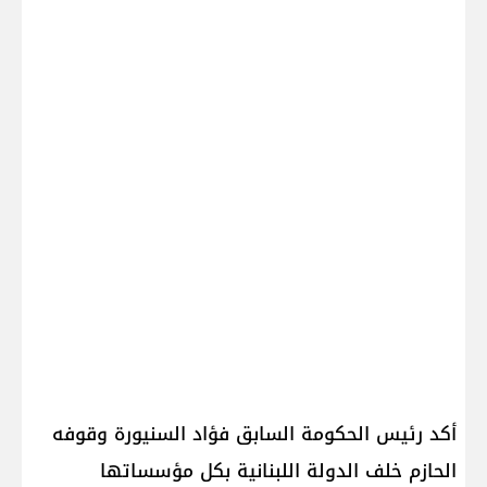
أكد رئيس الحكومة السابق ​فؤاد السنيورة​ وقوفه
الحازم خلف الدولة ال​لبنان​ية بكل مؤسساتها