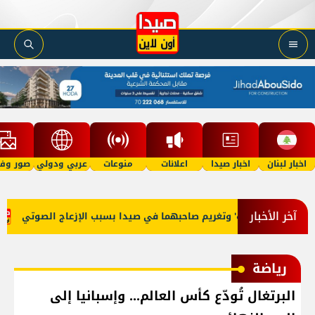
اخبار لبنان
اخبار صيدا
اعلانات
منوعات
عربي ودولي
صور وفي
آخر الأخبار
ركبتي 'توكتوك' وتغريم صاحبهما في صيدا بسبب الإزعاج الصوتي
ع
رياضة
البرتغال تُودّع كأس العالم... وإسبانيا إلى