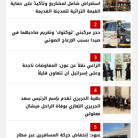
استعراض شامل لمشاريع وتأكيدٌ على حماية
القيمة التراثية للمدينة القديمة
2
حجز مركبتي 'توكتوك' وتغريم صاحبهما في
صيدا بسبب الإزعاج الصوتي
3
الراعي نقلاً عن عون: المفاوضات ناجحة
وعلى إسرائيل أن تتعاون قليلاً
4
بهية الحريري تقدم بإسم الرئيس سعد
الحريري التعازي بوفاة الراحل ميشال
معلولي
5
عبود: إنخفاض حركة المسافرين عبر مطار