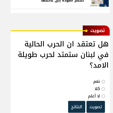
تنتظر العودة إلى عائلتها
ﺗﺼﻮﻳﺖ
هل تعتقد ان الحرب الحالية
في لبنان ستمتد لحرب طويلة
الامد؟
نعم
كلا
لا أعلم
تصويت
النتائج