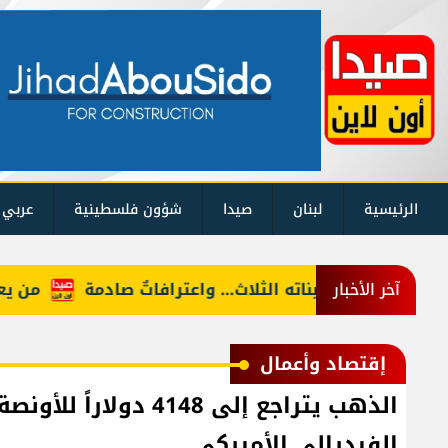
الرئيسية
لبنان
صيدا
شؤون فلسطينية
عربي 
جنسيّاً على بناته الثلاث… واعترافاتٌ صادمة
من يعرف "أ
آخر الأخبار
إقتصاد وأعمال
الذهب يتراجع إلى 4148
الفيدرالي الأميركي