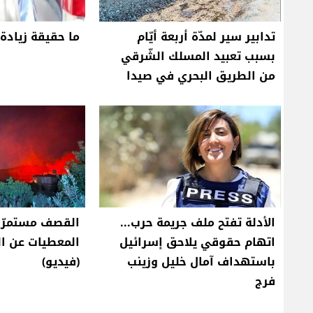
تدابير سير لمدّة أربعة أيّام
ما حقيقة زيادة 
بسبب تعبيد المسلك الشّرقي
من الطريق البحري في صيدا
الأدلة تفتح ملف جريمة حرب...
القصف مستمرّ..
اتهام حقوقي يلاحق إسرائيل
المعطيات عن ا
باستهداف آمال خليل وزينب
(فيديو)
فرج