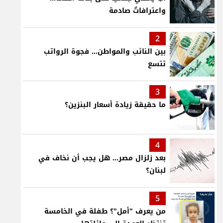
واعترافاتٌ صادمة
2
بين النائب والمواطن... فجوة الرواتب
تتسع
3
ما حقيقة زيادة أسعار البنزين؟
4
بعد زلزال مصر... هل يجب أن نخاف في
لبنان؟
5
من يعرف "أمل"؟ طفلة في الخامسة