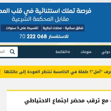
دولي
منوعات
القائمة
بحث
مل"؟ طفلة في الخامسة تنتظر العودة إلى عائلتها
خ
 دولاراً للأونصة مع ترقب محضر اجتماع الاحتياطي