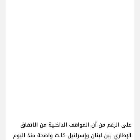
على الرغم من أن المواقف الداخلية من ال​اتفاق
الإطاري​ بين ​لبنان​ و​إسرائيل​ كانت واضحة منذ اليوم