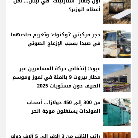
أوّل جهاز "ستارلينك" في لبنان... لمَن
أعطاه الوزير؟
حجز مركبتي 'توكتوك' وتغريم صاحبهما
في صيدا بسبب الإزعاج الصوتي
عبود: إنخفاض حركة المسافرين عبر
مطار بيروت 9 بالمئة في تموز وموسم
الصيف دون مستويات 2025
من 300 إلى 450 دولارًا... أصحاب
المولدات يستغلون موجة الحر
راتب النائب من 3 آلاف إلى 5 آلاف دولار