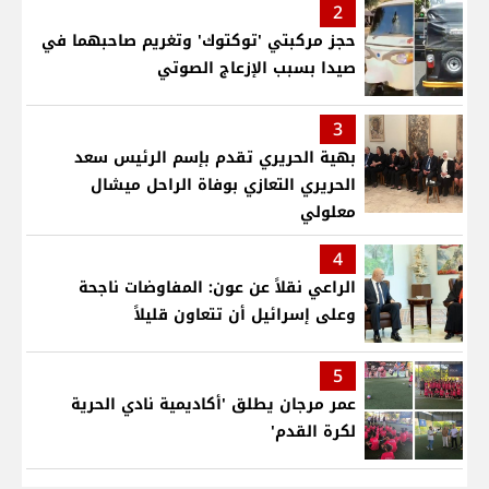
2
حجز مركبتي 'توكتوك' وتغريم صاحبهما في
صيدا بسبب الإزعاج الصوتي
3
بهية الحريري تقدم بإسم الرئيس سعد
الحريري التعازي بوفاة الراحل ميشال
معلولي
4
الراعي نقلاً عن عون: المفاوضات ناجحة
وعلى إسرائيل أن تتعاون قليلاً
5
عمر مرجان يطلق 'أكاديمية نادي الحرية
لكرة القدم'