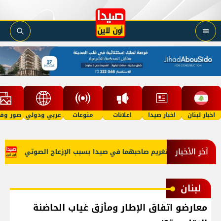
اخبار لبنان
اخبار صيدا
اعلانات
منوعات
عربي ودولي
صور وفي
آخر الأخبار
ي 'توكتوك' وتغريم صاحبهما في صيدا بسبب الإزعاج الصوتي
عبود: إن
لبنان
معارضو اتفاق الإطار ومأزق غياب الحاضنة