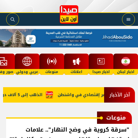
اخبار لبنان
اخبار صيدا
اعلانات
منوعات
عربي ودولي
صور وفي
آخر الأخبار
 في روما ومُؤتمر إقتصادي في واشنطن
الذهب إلى 5 آلاف دولار في 2027؟
منوعات
"سرقة كروية في وضح النهار".. علامات