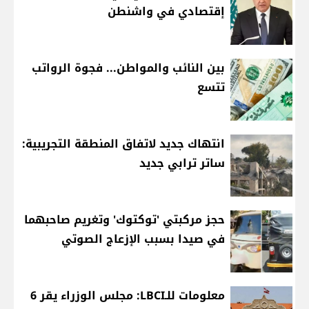
إقتصادي في واشنطن
بين النائب والمواطن... فجوة الرواتب
تتسع
انتهاك جديد لاتفاق المنطقة التجريبية:
ساتر ترابي جديد
حجز مركبتي 'توكتوك' وتغريم صاحبهما
في صيدا بسبب الإزعاج الصوتي
معلومات للـLBCI: مجلس الوزراء يقر 6