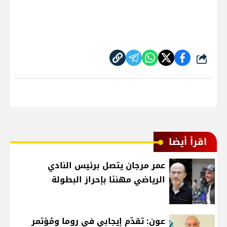
شارك
اقرأ أيضا
عمر مرجان يتصل برئيس النادي
الرياضي مهنئا بإحراز البطولة
عون: تقدّم إيجابي في روما ومُؤتمر