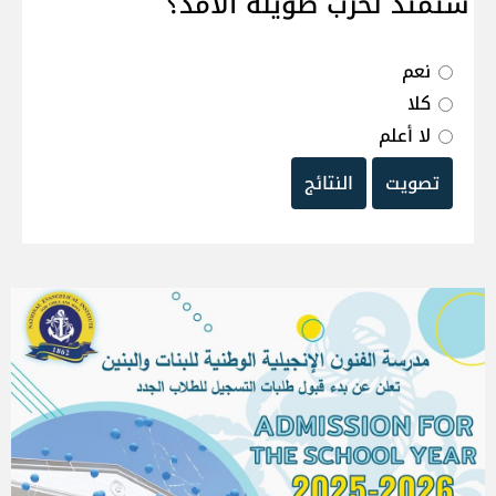
ستمتد لحرب طويلة الامد؟
نعم
كلا
لا أعلم
تصويت
النتائج