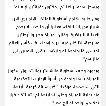
ويسجل هدفا رائعا ثم يمكثون دقيقتين لإلغائه".
ومن جانبه، هاجم أسطورة المنتخب الإنجليزي آلان
شيرار مجريات اللقاء، معتبرا أن ما حدث لا يخدم
العدالة الرياضية، وقال: "مباراة مصر والأرجنتين
مسرحية، إذا كان فيفا يريد إهداء لقب كأس العالم
لميسي فليمنحها له وليذهب باقي اللاعبين إلى
منازلهم".
وبدوره وصف أسطورة مانشستر يونايتد بول سكولز
المباراة بأنها واحدة من أسوأ الإدارات التحكيمية
التي شاهدها، مؤكدا: "أكبر سرقة كروية رأيتها،
منذ بداية المباراة وحتى نهايتها لم يتم اتخاذ قرار
تحكيمي واحد لصالح مصر".