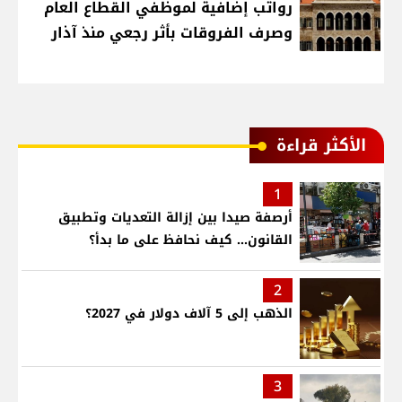
رواتب إضافية لموظفي القطاع العام
وصرف الفروقات بأثر رجعي منذ آذار
الأكثر قراءة
1
أرصفة صيدا بين إزالة التعديات وتطبيق
القانون... كيف نحافظ على ما بدأ؟
2
الذهب إلى 5 آلاف دولار في 2027؟
3