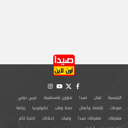
instagram
youtube
twitter
facebook
الرئيسية
لبنان
صيدا
شؤون فلسطينية
عربي دولي
منوعات
إقتصاد وأعمال
صحة وطب
تكنولوجيا
رياضة
متفرقات
متفرقات صيدا
وفيات
إعــلانات
إخترنا لكم