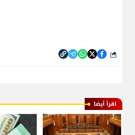
شارك
اقرأ أيضا