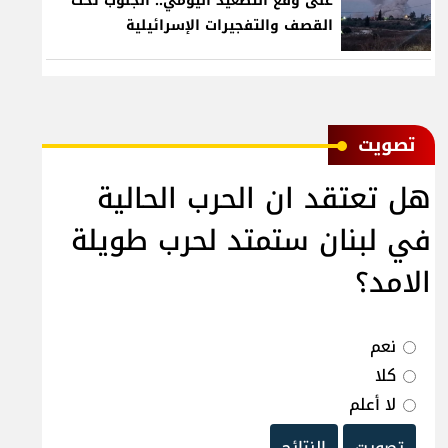
على وقع التصعيد اليومي.. الجنوب تحت
القصف والتفجيرات الإسرائيلية
ﺗﺼﻮﻳﺖ
هل تعتقد ان الحرب الحالية
في لبنان ستمتد لحرب طويلة
الامد؟
نعم
كلا
لا أعلم
تصويت
النتائج