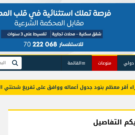
دولي
منوعات
القائمة
بحث
ر معظم بنود جدول أعماله ووافق على تفريغ شحنتي البنزي
يكم التفاصيل