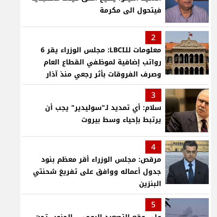
فيتحول الى مكرمة
2
معلومات للـLBCI: مجلس الوزراء يقر 6
رواتب إضافية لموظفي القطاع العام
وصرف الفروقات بأثر رجعي منذ آذار
3
سلام: أي تمديد لـ"سوليدير" يجب أن
يرتبط بإحياء وسط بيروت
4
مرقص: مجلس الوزراء أقر معظم بنود
جدول أعماله ووافق على تفريغ شحنتي
البنزين
5