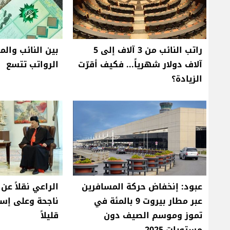
راتب النائب من 3 آلاف إلى 5
بين النائب والم
آلاف دولار شهرياً... فكيف أقرّت
الرواتب تتسع
الزيادة؟
عبود: إنخفاض حركة المسافرين
الراعي نقلاً عن
عبر مطار بيروت 9 بالمئة في
ناجحة وعلى إسر
تموز وموسم الصيف دون
قليلاً
مستويات 2025